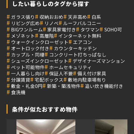
したい暮らしのタグから探す
#
#
#
#
ガラス張り
収納おおめ
天井高め
白系
#
#
#
リビング広め
リノベ
ルーフバルコニー
#
#
#
#
BIGワンルーム
家具家電付き
タワマン
SOHO可
#
#
#
メゾネット
高層階
インターネット無料
#
#
ウォークインクローゼット
エアコン
#
#
オートロック付き
カウンターキッチン
#
#
カップル・同棲
コンクリート打ちっぱなし
#
#
シューズインクローゼット
デザイナーズマンション
#
#
ペット可能物件
ホームセキュリティ
#
#
#
一人暮らし向け
保証人不要
備え付け家具
#
#
#
分譲賃貸
宅配ボックス
敷地内駐車場有り
#
#
#
敷金・礼金0円
新築・築浅物件
追い炊き機能付き
#
食洗機
条件が似たおすすめ物件