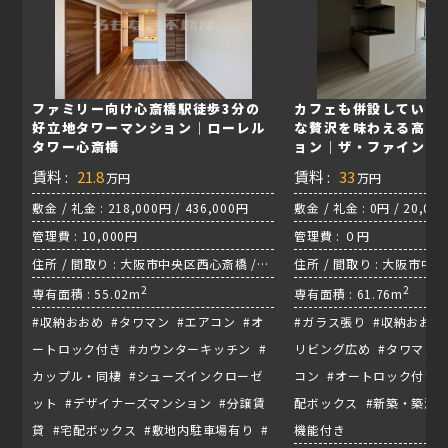
ファミリー向け心斎橋駅徒歩3分の
カフェも併設している
好立地タワーマンション｜ローレル
な贅沢を味わえる高級
タワー心斎橋
ョン｜ザ・ファインタ
賃料 :
21.8
賃料 :
33
万円
万円
敷金 / 礼金 : 218,000円 / 436,000円
敷金 / 礼金 : 0円 / 20,00
管理費 : 10,000円
管理費 : ０円
住所 / 間取り : 大阪市中央区西心斎橋 /
住所 / 間取り : 大阪市中央区
2LDK / 御堂筋線『心斎橋駅』
2
/ 地下鉄谷町線『谷町4丁
2
専有面積 : 55.02m
専有面積 : 61.76m
#収納おおめ #タワマン #エアコン #オ
#ガラス張り #収納おおめ
ートロック付き #カウンターキッチン #
リビング広め #タワマン 
カップル・同棲 #シューズインクローゼ
コン #オートロック付き 
ット #デザイナーズマンション #分譲賃
配ボックス #新築・築浅物
貸 #宅配ボックス #敷地内駐車場有り #
機能付き