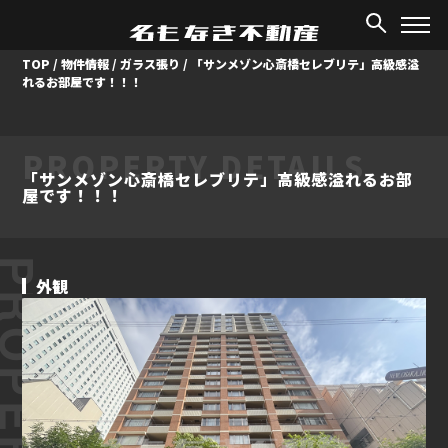
TOP
/
物件情報
/
ガラス張り
/
「サンメゾン心斎橋セレブリテ」高級感溢
れるお部屋です！！！
PROPERTY DETAILS
「サンメゾン心斎橋セレブリテ」高級感溢れるお部
屋です！！！
ROPERTY
外観