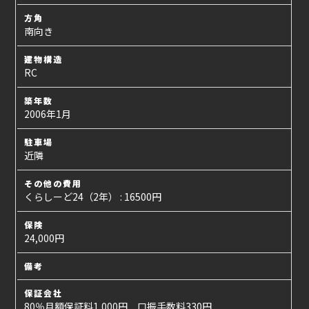
方角
南向き
建物構造
RC
築年数
2006年1月
駐車場
近隣
その他の費用
くらしーど24（2年） : 16500円
保険
24,000円
備考
保証会社
80％月額保証料1,000円 口振手数料330円