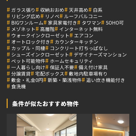
#
#
#
#
ガラス張り
収納おおめ
天井高め
白系
#
#
#
リビング広め
リノベ
ルーフバルコニー
#
#
#
#
BIGワンルーム
家具家電付き
タワマン
SOHO可
#
#
#
メゾネット
高層階
インターネット無料
#
#
ウォークインクローゼット
エアコン
#
#
オートロック付き
カウンターキッチン
#
#
カップル・同棲
コンクリート打ちっぱなし
#
#
シューズインクローゼット
デザイナーズマンション
#
#
ペット可能物件
ホームセキュリティ
#
#
#
一人暮らし向け
保証人不要
備え付け家具
#
#
#
分譲賃貸
宅配ボックス
敷地内駐車場有り
#
#
#
敷金・礼金0円
新築・築浅物件
追い炊き機能付き
#
食洗機
条件が似たおすすめ物件