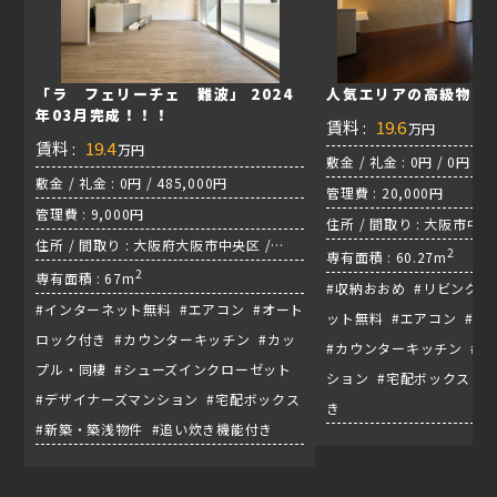
「ラ フェリーチェ 難波」 2024
人気エリアの高級物件
年03月完成！！！
賃料 :
19.6
万円
賃料 :
19.4
万円
敷金 / 礼金 : 0円 / 0円
敷金 / 礼金 : 0円 / 485,000円
管理費 : 20,000円
管理費 : 9,000円
住所 / 間取り : 大阪市中央区
住所 / 間取り : 大阪府大阪市中央区 /
2
専有面積 : 60.27m
1LDK+S(納戸)
2
専有面積 : 67m
#収納おおめ #リビング広
#インターネット無料 #エアコン #オート
ット無料 #エアコン #
ロック付き #カウンターキッチン #カッ
#カウンターキッチン #
プル・同棲 #シューズインクローゼット
ション #宅配ボックス #
#デザイナーズマンション #宅配ボックス
き
#新築・築浅物件 #追い炊き機能付き