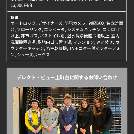
13,000円/年
特徴
オートロック, デザイナーズ, 防犯カメラ, 宅配BOX, 独立洗面
台, フローリング, エレベータ, システムキッチン, コンロ2口
以上, 都市ガス, バストイレ別, 温水洗浄便座, 2階以上, 室内
洗濯機置き場, 敷地内ゴミ置き場, マンション, 追い焚き, カ
ウンターキッチン, 浴室乾燥機, TVモニター付インターフォ
ン, シューズボックス
デレクト・ビュー上町台に関するお問い合わせ