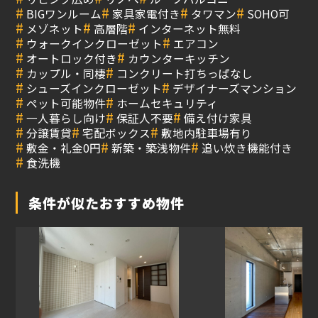
#
#
#
#
BIGワンルーム
家具家電付き
タワマン
SOHO可
#
#
#
メゾネット
高層階
インターネット無料
#
#
ウォークインクローゼット
エアコン
#
#
オートロック付き
カウンターキッチン
#
#
カップル・同棲
コンクリート打ちっぱなし
#
#
シューズインクローゼット
デザイナーズマンション
#
#
ペット可能物件
ホームセキュリティ
#
#
#
一人暮らし向け
保証人不要
備え付け家具
#
#
#
分譲賃貸
宅配ボックス
敷地内駐車場有り
#
#
#
敷金・礼金0円
新築・築浅物件
追い炊き機能付き
#
食洗機
条件が似たおすすめ物件