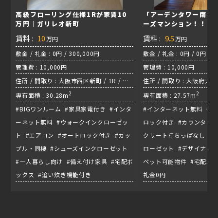
高級フローリング仕様1Rが家賃10
「アーデンタワー南堀
万円｜ガリレオ新町
ーズマンション！！！
賃料 :
10
賃料 :
9.5
万円
万円
敷金 / 礼金 : 0円 / 300,000円
敷金 / 礼金 : 0円 / 0円
管理費 : 10,000円
管理費 : 10,000円
住所 / 間取り : 大阪市西区新町 / 1R / 地
住所 / 間取り : 大阪府大阪
下鉄御堂筋線『心斎橋駅』
2
2
専有面積 : 30.28m
専有面積 : 27.57m
#BIGワンルーム #家具家電付き #インタ
#インターネット無料 #エ
ーネット無料 #ウォークインクローゼッ
ロック付き #カウンターキ
ト #エアコン #オートロック付き #カッ
クリート打ちっぱなし #
プル・同棲 #シューズインクローゼット
ローゼット #デザイナーズ
#一人暮らし向け #備え付け家具 #宅配ボ
ペット可能物件 #宅配ボッ
ックス #追い炊き機能付き
礼金0円