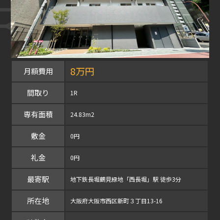
8万円
月額費用
間取り
1R
専有面積
24.83m2
敷金
0円
礼金
0円
最寄駅
地下鉄長堀鶴見緑地「西長堀」駅 徒歩3分
所在地
大阪府大阪市西区新町３丁目13-16