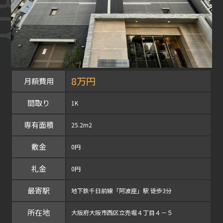
8万円
月額費用
間取り
1K
専有面積
25.2m2
敷金
0円
礼金
0円
最寄駅
地下鉄千日前線「阿波座」駅 徒歩3分
所在地
大阪府大阪市西区立売堀４丁目４－５