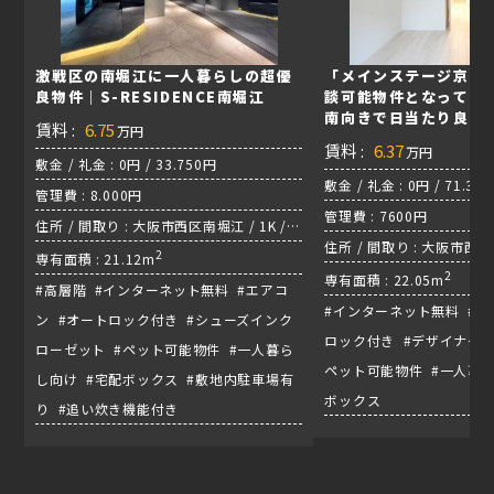
激戦区の南堀江に一人暮らしの超優
「メインステージ京町
良物件｜S-RESIDENCE南堀江
談可能物件となってお
南向きで日当たり良好
賃料 :
6.75
万円
賃料 :
6.37
万円
敷金 / 礼金 : 0円 / 33.750円
敷金 / 礼金 : 0円 / 71.30
管理費 : 8.000円
管理費 : 7600円
住所 / 間取り : 大阪市西区南堀江 / 1K /
住所 / 間取り : 大阪市西区 
長堀鶴見緑地線『西大橋駅』
2
専有面積 : 21.12m
2
専有面積 : 22.05m
#高層階 #インターネット無料 #エアコ
#インターネット無料 #エ
ン #オートロック付き #シューズインク
ロック付き #デザイナーズ
ローゼット #ペット可能物件 #一人暮ら
ペット可能物件 #一人暮ら
し向け #宅配ボックス #敷地内駐車場有
ボックス
り #追い炊き機能付き