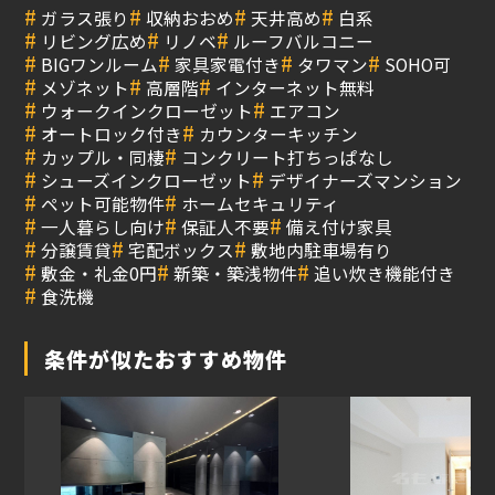
#
#
#
#
ガラス張り
収納おおめ
天井高め
白系
#
#
#
リビング広め
リノベ
ルーフバルコニー
#
#
#
#
BIGワンルーム
家具家電付き
タワマン
SOHO可
#
#
#
メゾネット
高層階
インターネット無料
#
#
ウォークインクローゼット
エアコン
#
#
オートロック付き
カウンターキッチン
#
#
カップル・同棲
コンクリート打ちっぱなし
#
#
シューズインクローゼット
デザイナーズマンション
#
#
ペット可能物件
ホームセキュリティ
#
#
#
一人暮らし向け
保証人不要
備え付け家具
#
#
#
分譲賃貸
宅配ボックス
敷地内駐車場有り
#
#
#
敷金・礼金0円
新築・築浅物件
追い炊き機能付き
#
食洗機
条件が似たおすすめ物件