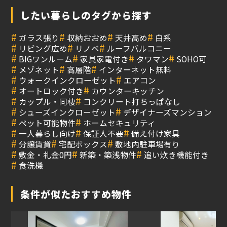
したい暮らしのタグから探す
#
#
#
#
ガラス張り
収納おおめ
天井高め
白系
#
#
#
リビング広め
リノベ
ルーフバルコニー
#
#
#
#
BIGワンルーム
家具家電付き
タワマン
SOHO可
#
#
#
メゾネット
高層階
インターネット無料
#
#
ウォークインクローゼット
エアコン
#
#
オートロック付き
カウンターキッチン
#
#
カップル・同棲
コンクリート打ちっぱなし
#
#
シューズインクローゼット
デザイナーズマンション
#
#
ペット可能物件
ホームセキュリティ
#
#
#
一人暮らし向け
保証人不要
備え付け家具
#
#
#
分譲賃貸
宅配ボックス
敷地内駐車場有り
#
#
#
敷金・礼金0円
新築・築浅物件
追い炊き機能付き
#
食洗機
条件が似たおすすめ物件