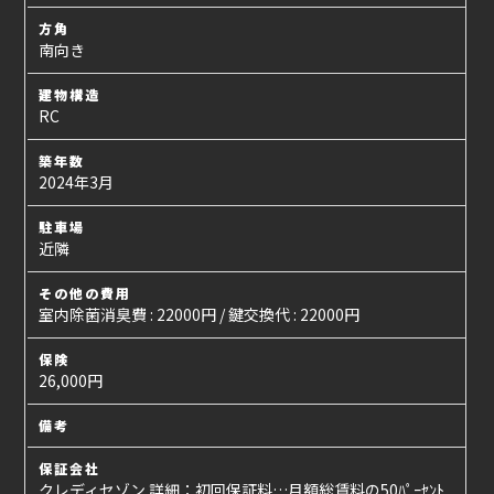
方角
南向き
建物構造
RC
築年数
2024年3月
駐車場
近隣
その他の費用
室内除菌消臭費 : 22000円 / 鍵交換代 : 22000円
保険
26,000円
備考
保証会社
クレディセゾン 詳細：初回保証料…月額総賃料の50ﾊﾟｰｾﾝﾄ