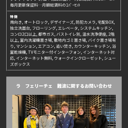
毎月更新保証料…月額総賃料の1ﾊﾟｰｾﾝﾄ
特徴
南向き, オートロック, デザイナーズ, 防犯カメラ, 宅配BOX,
独立洗面台, フローリング, エレベータ, システムキッチン,
コンロ2口以上, 都市ガス, バストイレ別, 温水洗浄便座, 2階
以上, 室内洗濯機置き場, 敷地内ゴミ置き場, バイク置き場有
り, マンション, エアコン, 追い焚き, カウンターキッチン, 浴
室乾燥機, TVモニター付インターフォン, インターネット対
応, インターネット無料, ウォークインクローゼット, シュー
ズボックス
ラ フェリーチェ 難波に関するお問い合わせ