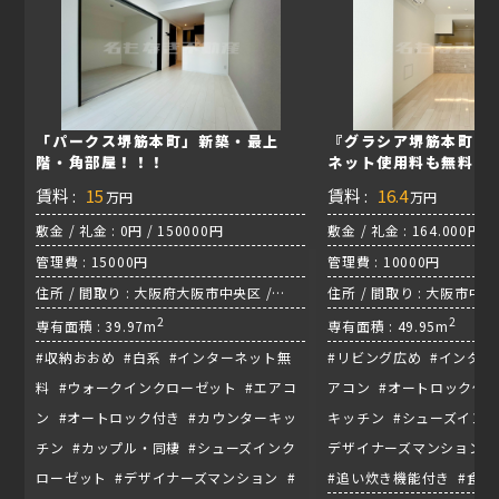
「パークス堺筋本町」新築・最上
『グラシア堺筋本町』 
階・角部屋！！！
ネット使用料も無料✨
賃料 :
15
賃料 :
16.4
万円
万円
敷金 / 礼金 : 0円 / 150000円
敷金 / 礼金 : 164.000円 /
管理費 : 15000円
管理費 : 10000円
住所 / 間取り : 大阪府大阪市中央区 /
住所 / 間取り : 大阪市中央区
1LDK+S
2
2
専有面積 : 39.97m
専有面積 : 49.95m
#収納おおめ #白系 #インターネット無
#リビング広め #インター
料 #ウォークインクローゼット #エアコ
アコン #オートロック付き
ン #オートロック付き #カウンターキッ
キッチン #シューズインク
チン #カップル・同棲 #シューズインク
デザイナーズマンション 
ローゼット #デザイナーズマンション #
#追い炊き機能付き #食