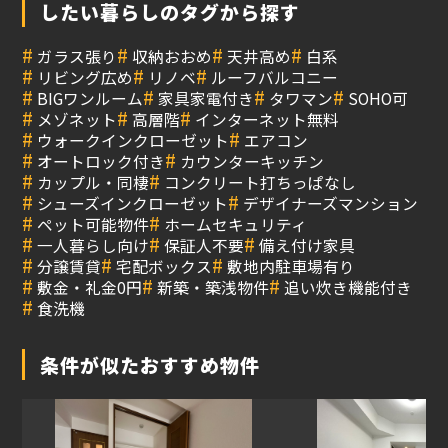
したい暮らしのタグから探す
#
#
#
#
ガラス張り
収納おおめ
天井高め
白系
#
#
#
リビング広め
リノベ
ルーフバルコニー
#
#
#
#
BIGワンルーム
家具家電付き
タワマン
SOHO可
#
#
#
メゾネット
高層階
インターネット無料
#
#
ウォークインクローゼット
エアコン
#
#
オートロック付き
カウンターキッチン
#
#
カップル・同棲
コンクリート打ちっぱなし
#
#
シューズインクローゼット
デザイナーズマンション
#
#
ペット可能物件
ホームセキュリティ
#
#
#
一人暮らし向け
保証人不要
備え付け家具
#
#
#
分譲賃貸
宅配ボックス
敷地内駐車場有り
#
#
#
敷金・礼金0円
新築・築浅物件
追い炊き機能付き
#
食洗機
条件が似たおすすめ物件