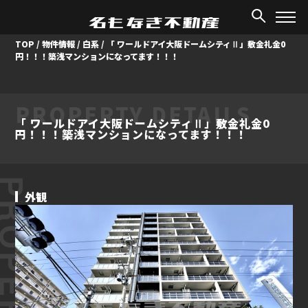
TOP
/
物件情報
/
白系
/
「 ワールドアイ大阪ドームシティⅡ」敷金礼金0
円！！！築浅マンションになってます！！！
PROPERTY DETAILS
「 ワールドアイ大阪ドームシティⅡ」敷金礼金0
円！！！築浅マンションになってます！！！
ROPERTY
外観