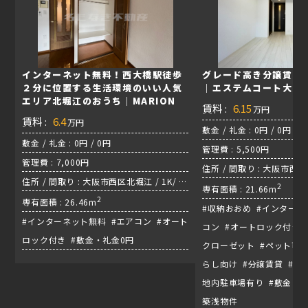
インターネット無料！西大橋駅徒歩
グレード高き分譲賃貸
２分に位置する生活環境のいい人気
｜エステムコート大阪W
エリア北堀江のおうち｜MARION
賃料 :
6.15
万円
賃料 :
6.4
万円
敷金 / 礼金 : 0円 / 0円
敷金 / 礼金 : 0円 / 0円
管理費 : 5,500円
管理費 : 7,000円
住所 / 間取り : 大阪市西区川
住所 / 間取り : 大阪市西区北堀江 / 1K/ 四
央線『九条駅』
2
専有面積 : 21.66m
つ橋線『四ツ橋駅』
2
専有面積 : 26.46m
#収納おおめ #インターネ
#インターネット無料 #エアコン #オート
コン #オートロック付き 
ロック付き #敷金・礼金0円
クローゼット #ペット可能
らし向け #分譲賃貸 #宅
地内駐車場有り #敷金・礼
築浅物件