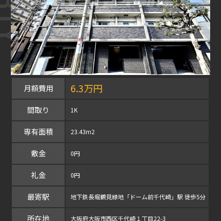
6.3万円
月額費用
間取り
1K
専有面積
23.43m2
敷金
0円
礼金
0円
最寄駅
地下鉄長堀鶴見緑地「ドーム前千代崎」駅 徒歩5分
所在地
大阪府大阪市西区千代崎１丁目22-3