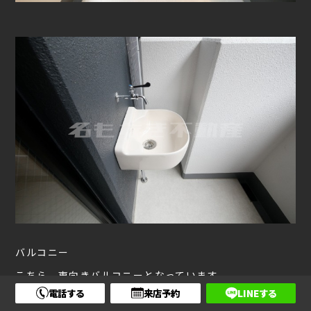
バルコニー
こちら、東向きバルコニーとなっています。
電話する
来店予約
LINEする
日当たりもよく、明るいですよ(^^)/