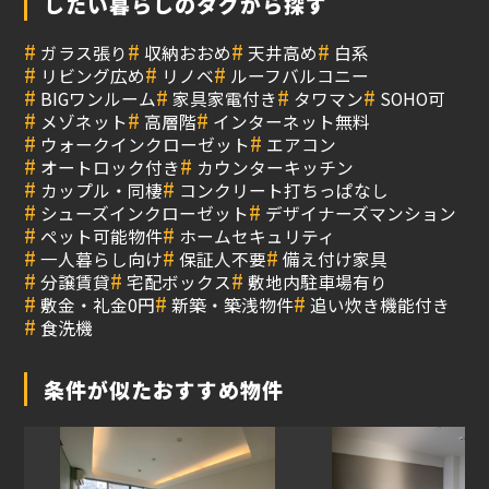
したい暮らしのタグから探す
#
#
#
#
ガラス張り
収納おおめ
天井高め
白系
#
#
#
リビング広め
リノベ
ルーフバルコニー
#
#
#
#
BIGワンルーム
家具家電付き
タワマン
SOHO可
#
#
#
メゾネット
高層階
インターネット無料
#
#
ウォークインクローゼット
エアコン
#
#
オートロック付き
カウンターキッチン
#
#
カップル・同棲
コンクリート打ちっぱなし
#
#
シューズインクローゼット
デザイナーズマンション
#
#
ペット可能物件
ホームセキュリティ
#
#
#
一人暮らし向け
保証人不要
備え付け家具
#
#
#
分譲賃貸
宅配ボックス
敷地内駐車場有り
#
#
#
敷金・礼金0円
新築・築浅物件
追い炊き機能付き
#
食洗機
条件が似たおすすめ物件