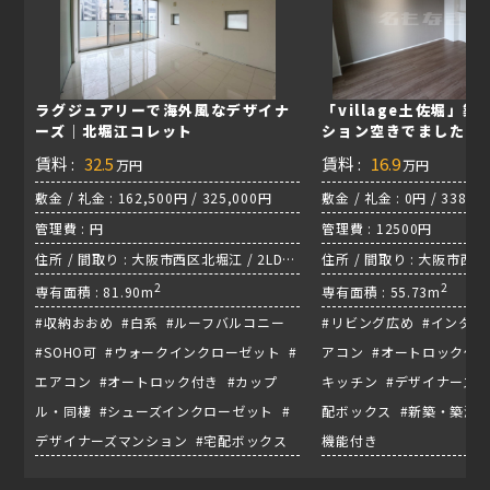
ラグジュアリーで海外風なデザイナ
「village土佐堀」
ーズ｜北堀江コレット
ション空きでました！
賃料 :
32.5
賃料 :
16.9
万円
万円
敷金 / 礼金 : 162,500円 / 325,000円
敷金 / 礼金 : 0円 / 338.0
管理費 : 円
管理費 : 12500円
住所 / 間取り : 大阪市西区北堀江 / 2LDK
住所 / 間取り : 大阪市西区 /
/ 御堂筋線『心斎橋駅』
2
2
専有面積 : 81.90m
専有面積 : 55.73m
#収納おおめ #白系 #ルーフバルコニー
#リビング広め #インター
#SOHO可 #ウォークインクローゼット #
アコン #オートロック付き
エアコン #オートロック付き #カップ
キッチン #デザイナーズマ
ル・同棲 #シューズインクローゼット #
配ボックス #新築・築浅物
デザイナーズマンション #宅配ボックス
機能付き