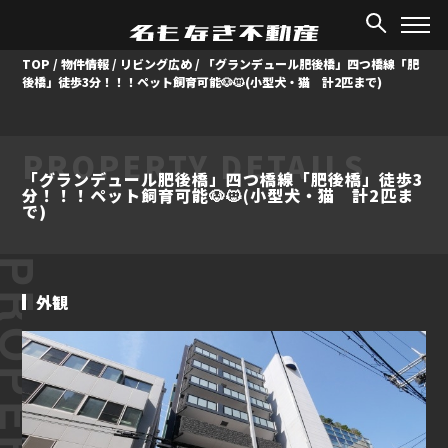
TOP
/
物件情報
/
リビング広め
/
「グランデュール肥後橋」四つ橋線「肥
後橋」徒歩3分！！！ペット飼育可能🐶🐱(小型犬・猫 計2匹まで)
PROPERTY DETAILS
「グランデュール肥後橋」四つ橋線「肥後橋」徒歩3
分！！！ペット飼育可能🐶🐱(小型犬・猫 計2匹ま
で)
ROPERTY
外観