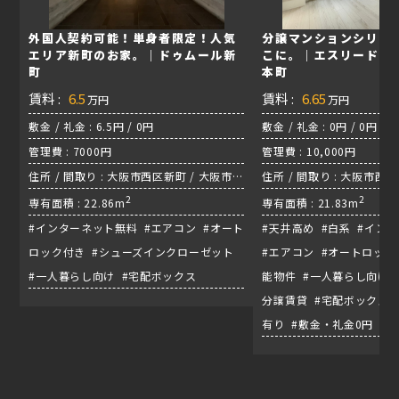
外国人契約可能！単身者限定！人気
分譲マンションシリー
エリア新町のお家。｜ドゥムール新
こに。｜エスリードレ
町
本町
賃料 :
6.5
賃料 :
6.65
万円
万円
敷金 / 礼金 : 6.5円 / 0円
敷金 / 礼金 : 0円 / 0円
管理費 : 7000円
管理費 : 10,000円
住所 / 間取り : 大阪市西区新町 / 大阪市西
住所 / 間取り : 大阪市西区立
区新町/ 1K 四ツ橋線 『四ツ橋』
2
御堂筋線『本町駅』
2
専有面積 : 22.86m
専有面積 : 21.83m
#インターネット無料 #エアコン #オート
#天井高め #白系 #イン
ロック付き #シューズインクローゼット
#エアコン #オートロック
#一人暮らし向け #宅配ボックス
能物件 #一人暮らし向け 
分譲賃貸 #宅配ボックス 
有り #敷金・礼金0円