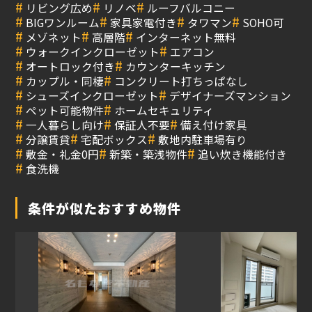
#
#
#
リビング広め
リノベ
ルーフバルコニー
#
#
#
#
BIGワンルーム
家具家電付き
タワマン
SOHO可
#
#
#
メゾネット
高層階
インターネット無料
#
#
ウォークインクローゼット
エアコン
#
#
オートロック付き
カウンターキッチン
#
#
カップル・同棲
コンクリート打ちっぱなし
#
#
シューズインクローゼット
デザイナーズマンション
#
#
ペット可能物件
ホームセキュリティ
#
#
#
一人暮らし向け
保証人不要
備え付け家具
#
#
#
分譲賃貸
宅配ボックス
敷地内駐車場有り
#
#
#
敷金・礼金0円
新築・築浅物件
追い炊き機能付き
#
食洗機
条件が似たおすすめ物件