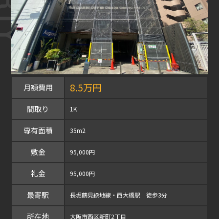
8.5万円
月額費用
間取り
1K
専有面積
35m2
敷金
95,000円
礼金
95,000円
最寄駅
長堀鶴見緑地線・西大橋駅 徒歩3分
所在地
大阪市西区新町2丁目