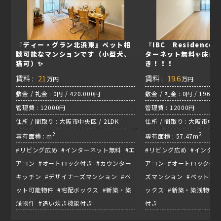
『ディー・グラン北浜東』ペット相
『IBC Residence
談可能なマンションです（小型犬、
ターネット無料✨床暖
猫可）✨
き！！！
賃料 :
21
賃料 :
19.6
万円
万円
敷金 / 礼金 : 0円 / 420.000円
敷金 / 礼金 : 0円 / 196.0
管理費 : 12000円
管理費 : 12000円
住所 / 間取り : 大阪市中央区 / 2LDK
住所 / 間取り : 大阪市中央区
2
2
専有面積 : m
専有面積 : 57.47m
#リビング広め #インターネット無料 #エ
#リビング広め #インター
アコン #オートロック付き #カウンター
アコン #オートロック付き
キッチン #デザイナーズマンション #ペ
ズマンション #ペット可能
ット可能物件 #宅配ボックス #新築・築
ックス #新築・築浅物件 
浅物件 #追い炊き機能付き
付き