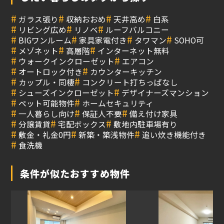
#
#
#
#
ガラス張り
収納おおめ
天井高め
白系
#
#
#
リビング広め
リノベ
ルーフバルコニー
#
#
#
#
BIGワンルーム
家具家電付き
タワマン
SOHO可
#
#
#
メゾネット
高層階
インターネット無料
#
#
ウォークインクローゼット
エアコン
#
#
オートロック付き
カウンターキッチン
#
#
カップル・同棲
コンクリート打ちっぱなし
#
#
シューズインクローゼット
デザイナーズマンション
#
#
ペット可能物件
ホームセキュリティ
#
#
#
一人暮らし向け
保証人不要
備え付け家具
#
#
#
分譲賃貸
宅配ボックス
敷地内駐車場有り
#
#
#
敷金・礼金0円
新築・築浅物件
追い炊き機能付き
#
食洗機
条件が似たおすすめ物件