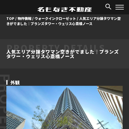
TOP
/
物件情報
/
ウォークインクローゼット
/
人気エリア分譲タワマン空
きがでました｜ブランズタワー・ウェリス心斎橋ノース
PROPERTY DETAILS
人気エリア分譲タワマン空きがでました｜ブランズ
タワー・ウェリス心斎橋ノース
ROPERTY
外観