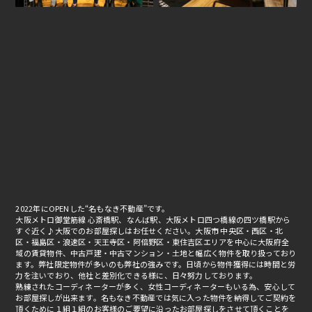
2022年にOPENした“名もなき不動産”です。
大阪メトロ御堂筋線 心斎橋駅、なんば駅、大阪メトロ四つ橋線の四ツ橋駅から
すぐ近く♪大阪でのお部屋探しはお任せください。大阪市 中央区・西区・北
区・福島区・浪速区・天王寺区・阿倍野区・東住吉区エリアを中心に大阪府全
域の賃貸物件、中古戸建・中古マンション・土地と幅広く物件を取り扱っており
ます。弊社限定物件が多いのも弊社の強みです。日頃から物件獲得には時間と労
力を注いでおり、他社と差別化できる様に、日々努力しております。
熟練されたコーディネーターが多く、女性コーディネーターもいる為、安心して
お部屋探しが出来ます。名もなき不動産では気に入った物件を納得してご契約を
頂くために１組１組のお客様のご要望に沿ったお部屋探しをさせて頂くことを