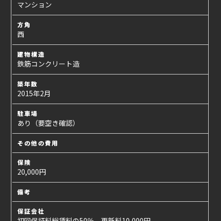
マンション
方角
西
建物構造
鉄筋コンクリート造
築年数
2015年2月
駐車場
あり（要空き確認）
その他の費用
保険
20,000円
備考
保証会社
初回保証料総賃料の50％ 更新料10,000円