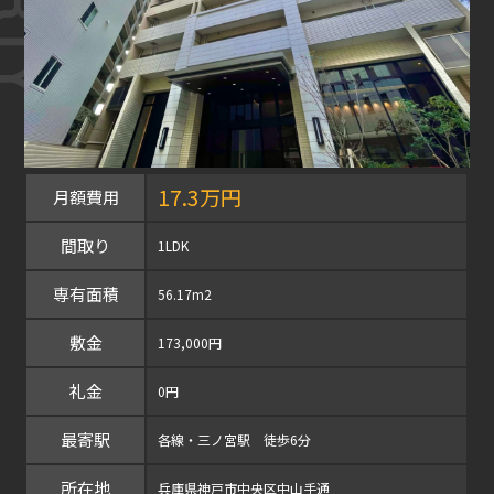
17.3万円
月額費用
間取り
1LDK
専有面積
56.17m2
敷金
173,000円
礼金
0円
最寄駅
各線・三ノ宮駅 徒歩6分
所在地
兵庫県神戸市中央区中山手通