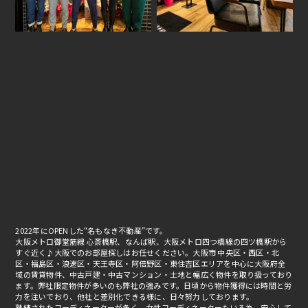
2022年にOPENした“名もなき不動産”です。
大阪メトロ御堂筋線 心斎橋駅、なんば駅、大阪メトロ四つ橋線の四ツ橋駅から
すぐ近く♪大阪でのお部屋探しはお任せください。大阪市 中央区・西区・北
区・福島区・浪速区・天王寺区・阿倍野区・東住吉区エリアを中心に大阪府全
域の賃貸物件、中古戸建・中古マンション・土地と幅広く物件を取り扱っており
ます。弊社限定物件が多いのも弊社の強みです。日頃から物件獲得には時間と労
力を注いでおり、他社と差別化できる様に、日々努力しております。
熟練されたコーディネーターが多く、女性コーディネーターもいる為、安心して