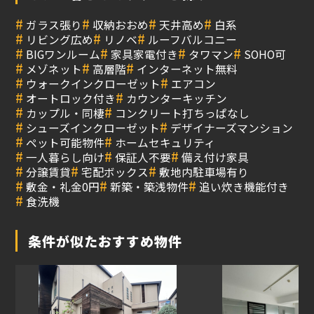
#
#
#
#
ガラス張り
収納おおめ
天井高め
白系
#
#
#
リビング広め
リノベ
ルーフバルコニー
#
#
#
#
BIGワンルーム
家具家電付き
タワマン
SOHO可
#
#
#
メゾネット
高層階
インターネット無料
#
#
ウォークインクローゼット
エアコン
#
#
オートロック付き
カウンターキッチン
#
#
カップル・同棲
コンクリート打ちっぱなし
#
#
シューズインクローゼット
デザイナーズマンション
#
#
ペット可能物件
ホームセキュリティ
#
#
#
一人暮らし向け
保証人不要
備え付け家具
#
#
#
分譲賃貸
宅配ボックス
敷地内駐車場有り
#
#
#
敷金・礼金0円
新築・築浅物件
追い炊き機能付き
#
食洗機
条件が似たおすすめ物件