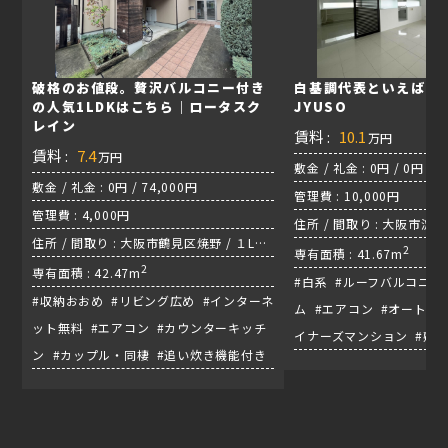
破格のお値段。贅沢バルコニー付き
白基調代表といえば…
の人気1LDKはこちら｜ロータスク
JYUSO
レイン
賃料 :
10.1
万円
賃料 :
7.4
万円
敷金 / 礼金 : 0円 / 0円
敷金 / 礼金 : 0円 / 74,000円
管理費 : 10,000円
管理費 : 4,000円
住所 / 間取り : 大阪市淀
住所 / 間取り : 大阪市鶴見区焼野 / １LDK
1LDK / 阪急宝塚本線『十
2
専有面積 : 41.67m
/ 長堀鶴見線『鶴見緑地』
2
専有面積 : 42.47m
#白系 #ルーフバルコニー 
#収納おおめ #リビング広め #インターネ
ム #エアコン #オートロ
ット無料 #エアコン #カウンターキッチ
イナーズマンション #敷
ン #カップル・同棲 #追い炊き機能付き