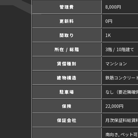
管理費
8,000円
更新料
0円
間取り
1K
所在 / 総階
3階 / 10階建て
賃借種別
マンション
建物構造
鉄筋コンクリー
駐車場
なし（要近隣確
保険
22,000円
保証会社
月次保証料総賃料
南向き, ペット可