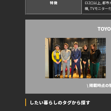
特徴
ロ2口以上, 都市
機, TVモニタ
TOY
\ 掲載時点
したい暮らしのタグから探す