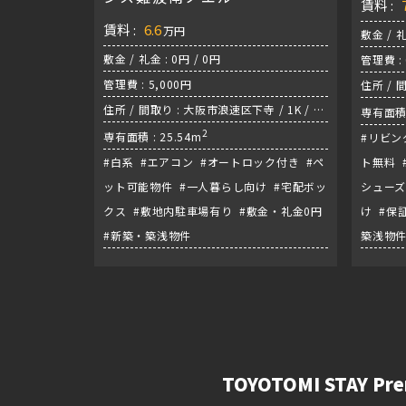
賃料 :
賃料 :
6.6
万円
敷金 / 礼
敷金 / 礼金 : 0円 / 0円
管理費 : 
管理費 : 5,000円
住所 / 
住所 / 間取り : 大阪市浪速区下寺 / 1K / 堺
環状線
専有面積 
筋線『恵美須町駅』
2
専有面積 : 25.54m
#リビン
#白系 #エアコン #オートロック付き #ペ
ト無料 
ット可能物件 #一人暮らし向け #宅配ボッ
シューズ
クス #敷地内駐車場有り #敷金・礼金0円
け #保
#新築・築浅物件
築浅物
TOYOTOMI STAY