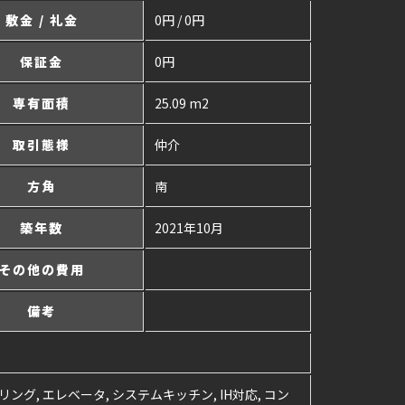
敷金 / 礼金
0円 / 0円
保証金
0円
専有面積
25.09 m2
取引態様
仲介
方角
南
築年数
2021年10月
その他の費用
備考
リング, エレベータ, システムキッチン, IH対応, コン