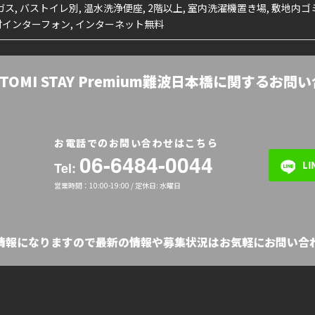
ガス, バストイレ別, 温水洗浄便座, 2階以上, 室内洗濯機置き場, 敷地内ゴ
ー付インターフォン, インターネット無料
OTOMI STAY Premium難波日本橋に関するお問
お電話でのお問い合わせはこちら
06-6484-0044
L
Tel:
営業時間：10:00-19:00 / 定休日: 水曜日
の情報になりますので最新の情報や募集状況はお気軽にお問い合わ