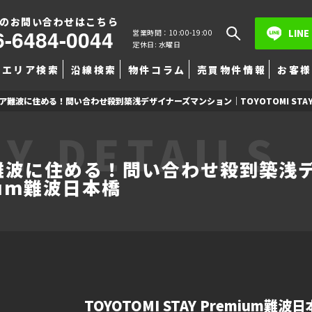
のお問い合わせはこちら
6-6484-0044
LINE
営業時間：10:00-19:00
定休日: 水曜日
エリア検索
沿線検索
物件コラム
売買物件情報
お客様
難波に住める！問い合わせ殺到築浅デザイナーズマンション｜TOYOTOMI STAY 
Y DETAILS
難波に住める！問い合わせ殺到築浅
mium難波日本橋
TOYOTOMI STAY Premium難