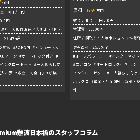
7
万円
賃料 :
6.55
万円
金 : 0円 / 0円
敷金 / 礼金 : 0円 / 0円
0.8円
管理費 : 8,000円
間取り : 大阪市浪速区大国町 / 1K /
『今宮駅』
2
住所 / 間取り : 大阪市浪速区日本橋西 
: 29.47m
/ 御堂筋線『大国町駅』
2
専有面積 : 25.09m
グ広め #SOHO可 #インターネッ
#エアコン #オートロック付き #
#ルーフバルコニー #インターネッ
インクローゼット #一人暮らし向
#エアコン #オートロック付き #シ
証人不要 #敷金・礼金0円 #新築・
インクローゼット #一人暮らし向け 
件
ボックス #敷金・礼金0円 #新築・
件
 Premium難波日本橋のスタッフコラム