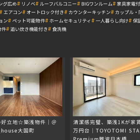
#
#
#
#
ング広め
リノベ
ルーフバルコニー
BIGワンルーム
家具家電
#
#
#
#
エアコン
オートロック付き
カウンターキッチン
カップル・
#
#
#
#
ョン
ペット可能物件
ホームセキュリティ
一人暮らし向け
保
#
#
物件
追い炊き機能付き
食洗機
の好立地☆築浅物件｜＠
清潔感完璧、築浅1Kが家
_house大国町
万円台｜TOYOTOMI STA
Premium難波日本橋