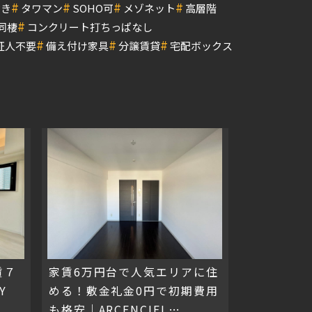
#
#
#
#
付き
タワマン
SOHO可
メゾネット
高層階
#
同棲
コンクリート打ちっぱなし
#
#
#
証人不要
備え付け家具
分譲賃貸
宅配ボックス
賃７
家賃6万円台で人気エリアに住
Y
める！敷金礼金0円で初期費用
も格安｜ARCENCIEL