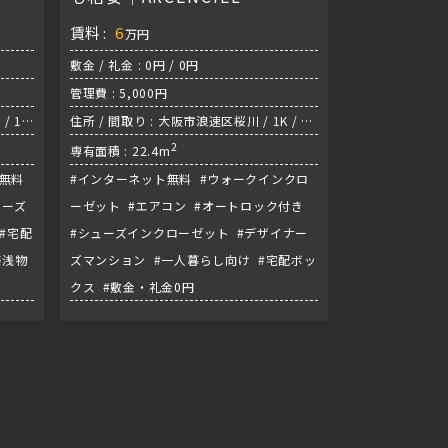
SQUARE桜川
賃料 :
6
万円
敷金 / 礼金 : 0円 / 0円
管理費 : 5,000円
/ 1K
住所 / 間取り : 大阪市浪速区桜川 / 1K / な
んば線『桜川駅』
2
専有面積 : 22.4m
ト無料
#インターネット無料 #ウォークインクロ
ューズ
ーゼット #エアコン #オートロック付き
#宅配
#シューズインクローゼット #デザイナー
築浅物
ズマンション #一人暮らし向け #宅配ボッ
クス #敷金・礼金0円