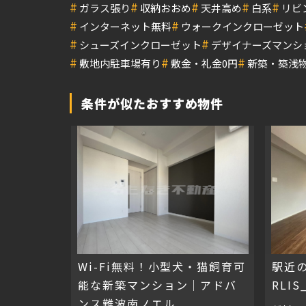
#
#
#
#
#
ガラス張り
収納おおめ
天井高め
白系
リビ
#
#
インターネット無料
ウォークインクローゼット
#
#
シューズインクローゼット
デザイナーズマンシ
#
#
#
敷地内駐車場有り
敷金・礼金0円
新築・築浅
条件が似たおすすめ物件
Wi-Fi無料！小型犬・猫飼育可
駅近
能な新築マンション｜アドバ
RLIS
ンス難波南ノエル