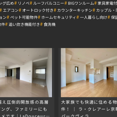
#
#
#
#
ング広め
リノベ
ルーフバルコニー
BIGワンルーム
家具家電
#
#
#
#
エアコン
オートロック付き
カウンターキッチン
カップル・
#
#
#
#
ョン
ペット可能物件
ホームセキュリティ
一人暮らし向け
保
#
#
物件
追い炊き機能付き
食洗機
帖越え圧倒的開放感の高層
大家族でも快適に住める
ビング、ファミリーにも
件！ │ ラ・クレアーレ京
メです｜LaDouceur中
パークヴィラ