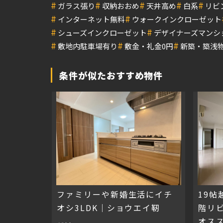
#
#
#
#
#
ガラス張り
収納おおめ
天井高め
白系
リビ
#
#
インターネット無料
ウォークインクローゼット
#
#
シューズインクローゼット
デザイナーズマンシ
#
#
#
敷地内駐車場有り
敷金・礼金0円
新築・築浅
条件が似たおすすめ物件
ファミリーや新婚生活にイチ
19
オシ3LDK｜ショウエイ靭
階リ
オスス