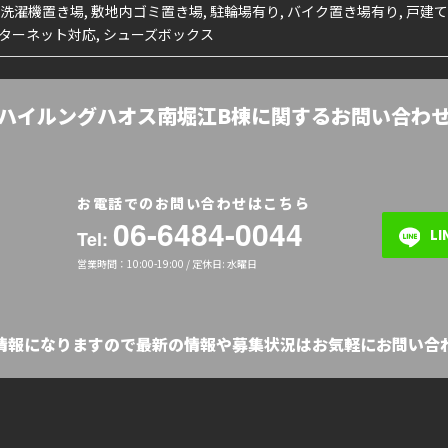
室内洗濯機置き場, 敷地内ゴミ置き場, 駐輪場有り, バイク置き場有り, 戸建て
ンターネット対応, シューズボックス
ハイルングハオス南堀江B棟に関するお問い合わ
お電話でのお問い合わせはこちら
06-6484-0044
L
Tel:
営業時間：10:00-19:00 / 定休日: 水曜日
の情報になりますので最新の情報や募集状況はお気軽にお問い合わ