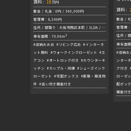
賃料 :
18
万円
之島
賃料 :
敷金 / 礼金 : 0円 / 360,000円
敷金 / 礼
管理費 : 8,500円
管理費 : 
住所 / 間取り : 大阪市西区本町 / 3LDK / 千
日前線『阿波座駅』
2
住所 / 
専有面積 : 70.00m
中央線
専有面積 :
#収納おおめ #リビング広め #インターネ
ット無料 #ウォークインクローゼット #エ
#収納お
アコン #オートロック付き #カウンターキ
ンターネ
ッチン #カップル・同棲 #シューズインク
ク付き 
ローゼット #宅配ボックス #新築・築浅物
ローゼッ
件 #追い炊き機能付き
配ボック
機能付き