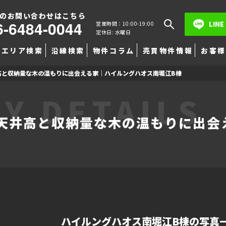
のお問い合わせはこちら
6-6484-0044
LINE
営業時間：10:00-19:00
定休日: 水曜日
エリア検索
沿線検索
物件コラム
売買物件情報
お客様
高と収納量な木の温もりに出会える家｜ハイルングハオス南堀江B棟
Y DETAILS
天井高と収納量な木の温もりに出会
ハイルングハオス南堀江B棟の写真