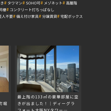
#
#
#
#
付き
タワマン
SOHO可
メゾネット
高層階
#
同棲
コンクリート打ちっぱなし
#
#
#
証人不要
備え付け家具
分譲賃貸
宅配ボックス
物
最上階の133㎡の豪華部屋に空
町堀
きが出ました！｜ディーグラ
フォート大阪NYタワー