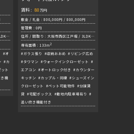
HIGOBASHI
賃料 :
80
万円
円
敷金 / 礼金 : 800,000円 / 800,000円
管理費 : 0円
DK /
住所 / 間取り : 大阪市西区江戸堀 / 3LDK /
四つ橋線『肥後橋駅』
2
専有面積 : 133m
 #オ
#ガラス張り #収納おおめ #リビング広め
 #カ
#タワマン #ウォークインクローゼット #
ゼット
エアコン #オートロック付き #カウンター
炊き機
キッチン #カップル・同棲 #シューズイン
クローゼット #ペット可能物件 #分譲賃
貸 #宅配ボックス #敷地内駐車場有り #
追い炊き機能付き