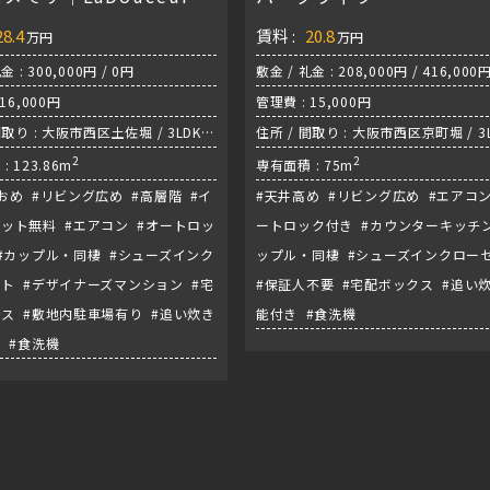
28.4
賃料 :
20.8
万円
万円
金 : 300,000円 / 0円
敷金 / 礼金 : 208,000円 / 416,000
16,000円
管理費 : 15,000円
間取り : 大阪市西区土佐堀 / 3LDK /
住所 / 間取り : 大阪市西区京町堀 / 3L
『阿波座駅』
2
地下鉄四つ橋線『肥後橋駅』
2
 123.86m
専有面積 : 75m
おめ #リビング広め #高層階 #イ
#天井高め #リビング広め #エアコン
ット無料 #エアコン #オートロッ
ートロック付き #カウンターキッチン
#カップル・同棲 #シューズインク
ップル・同棲 #シューズインクロー
ト #デザイナーズマンション #宅
#保証人不要 #宅配ボックス #追い
ス #敷地内駐車場有り #追い炊き
能付き #食洗機
 #食洗機