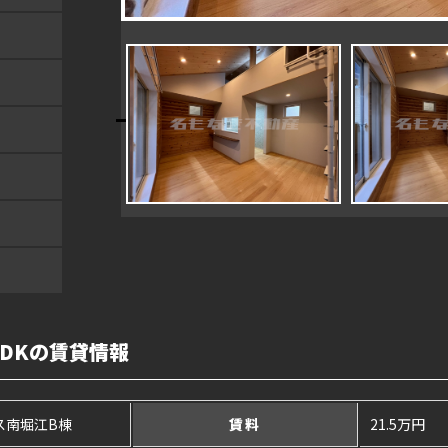
LDKの賃貸情報
ス南堀江B棟
賃料
21.5万円