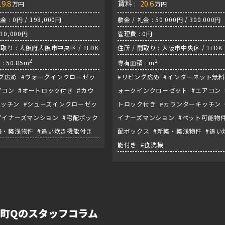
19.8
賃料 :
20.6
万円
万円
金 : 0円 / 198,000円
敷金 / 礼金 : 50.000円 / 300.000円
10,000円
管理費 : 0円
間取り : 大阪府大阪市中央区 / 1LDK
住所 / 間取り : 大阪市中央区 / 1LDK
2
2
: 50.85m
専有面積 : m
グ広め #ウォークインクローゼッ
#リビング広め #インターネット無料
アコン #オートロック付き #カウ
ォークインクローゼット #エアコン 
ッチン #シューズインクローゼッ
トロック付き #カウンターキッチン 
ザイナーズマンション #宅配ボック
イナーズマンション #ペット可能物件
築・築浅物件 #追い炊き機能付き
配ボックス #新築・築浅物件 #追い
能付き #食洗機
本町Qのスタッフコラム