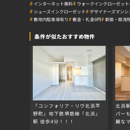
#
#
インターネット無料
ウォークインクローゼット
#
#
シューズインクローゼット
デザイナーズマンシ
#
#
#
敷地内駐車場有り
敷金・礼金0円
新築・築浅
条件が似たおすすめ物件
「コンフォリア・リヴ北浜平
北浜
野町」地下鉄堺筋線「北浜」
パーも
駅 徒歩4分！！！
麗な