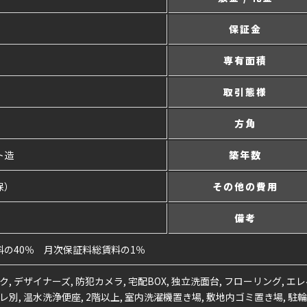
保証金
専有面積
取引態様
方角
ト造
築年数
保）
その他の費用
備考
の40％ 月次保証料総賃料の1％
ク, デザイナーズ, 防犯カメラ, 宅配BOX, 独立洗面台, フローリング, エ
レ別, 温水洗浄便座, 2階以上, 室内洗濯機置き場, 敷地内ゴミ置き場, 駐輪