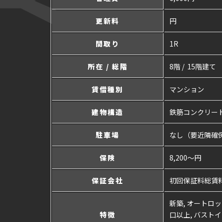
更新料
円
間取り
1R
所在 / 総階
8階 / 15階建て
賃借種別
マンション
建物構造
鉄筋コンクリー
駐車場
なし（要近隣確
保険
8,200～円
保証会社
初回保証料総賃料
新築, オートロッ
特徴
口以上, バストイ