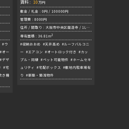
賃料 :
10
万円
敷金 / 礼金 : 0円 / 100000円
管理費 : 8000円
住所 / 間取り : 大阪市中央区龍造寺 / 1LDK
/ 谷町線『谷町六丁目駅』
2
専有面積 : 36.81m
 #ウ
#収納おおめ #天井高め #ルーフバルコニ
#オー
ー #エアコン #オートロック付き #カッ
#デザ
プル・同棲 #ペット可能物件 #ホームセキ
 #宅
ュリティ #宅配ボックス #敷地内駐車場有
炊き機
り #新築・築浅物件