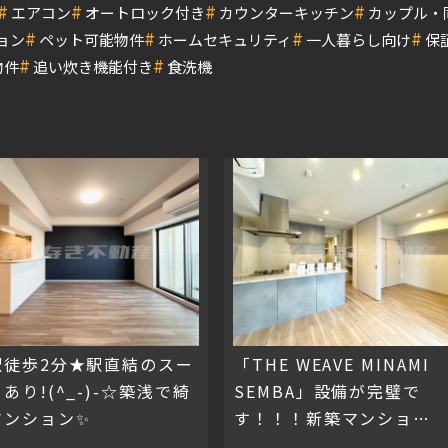
#
#
#
#
エアコン
オートロック付き
カウンターキッチン
カップル・
#
#
#
#
ョン
ペット可能物件
ホームセキュリティ
一人暮らし向け
保
#
#
物件
追い炊き機能付き
食洗機
駅徒歩2分★駅直結のスー
「THE WEAVE MINAMI
あり!(^_-)-☆築浅で綺
SEMBA」設備が完璧で
マンション✨
す！！！新築マンショ
ン！！！