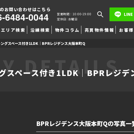
のお問い合わせはこちら
6-6484-0044
LINE
営業時間：10:00-19:00
定休日: 水曜日
エリア検索
沿線検索
物件コラム
売買物件情報
お客様
キングスペース付き1LDK｜BPRレジデンス大阪本町Q
Y DETAILS
ングスペース付き1LDK｜BPRレジ
BPRレジデンス大阪本町Qの写真一