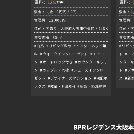
賃料 :
12.8
賃料 :
万円
敷金 / 礼金 : 0円円 / 0円
敷金 / 礼
管理費 : 12,000円
管理費 : 
住所 / 間取り : 大阪府大阪市中央区 / 1LDK
住所 / 
2
専有面積 : 35m
専有面積 
#白系 #リビング広め #インターネット無
#リビン
料 #ウォークインクローゼット #エアコ
ト #エ
ン #オートロック付き #カウンターキッチ
ンターキ
ン #カップル・同棲 #シューズインクロー
ト #デ
ゼット #デザイナーズマンション #宅配ボ
ス #新
ックス #敷金・礼金0円 #新築・築浅物件
BPRレジデンス大阪