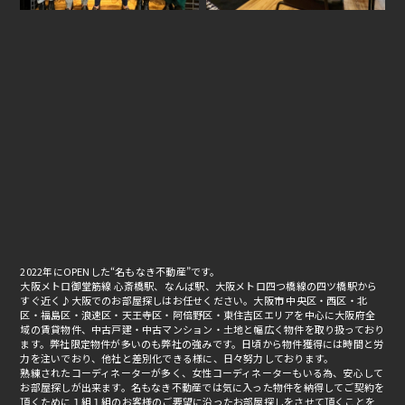
2022年にOPENした“名もなき不動産”です。
大阪メトロ御堂筋線 心斎橋駅、なんば駅、大阪メトロ四つ橋線の四ツ橋駅から
すぐ近く♪大阪でのお部屋探しはお任せください。大阪市 中央区・西区・北
区・福島区・浪速区・天王寺区・阿倍野区・東住吉区エリアを中心に大阪府全
域の賃貸物件、中古戸建・中古マンション・土地と幅広く物件を取り扱っており
ます。弊社限定物件が多いのも弊社の強みです。日頃から物件獲得には時間と労
力を注いでおり、他社と差別化できる様に、日々努力しております。
熟練されたコーディネーターが多く、女性コーディネーターもいる為、安心して
お部屋探しが出来ます。名もなき不動産では気に入った物件を納得してご契約を
頂くために１組１組のお客様のご要望に沿ったお部屋探しをさせて頂くことを