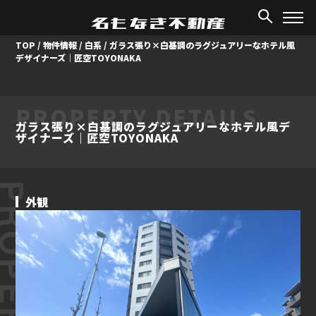
TOP
/
物件情報
/
白系
/
ガラス張り×白基調のラグジュアリーなホテル風
デザイナーズ｜匠空TOYONAKA
PROPERTY DETAILS
ガラス張り×白基調のラグジュアリーなホテル風デ
ザイナーズ｜匠空TOYONAKA
ROPERTY
外観