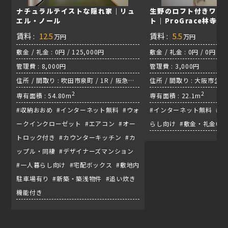
ナチュラルテイストな隠れ家｜リュ
生野のロフト付きワン
エル・ノール
ト｜ProGrace林寺
賃料 :
12.5
賃料 :
5.5
万円
万円
敷金 / 礼金 : 0円 / 125,000円
敷金 / 礼金 : 0円 / 0円
管理費 : 8,000円
管理費 : 3,000円
住所 / 間取り : 吹田市泉町 / 1R / 阪急千
住所 / 間取り : 大阪市生野区
里線『豊津駅』
2
関西線『東部市場前駅』
2
専有面積 : 54.80m
専有面積 : 22.1m
#収納おおめ #インターネット無料 #ウォ
#インターネット無料 #エ
ークインクローゼット #エアコン #オー
らし向け #敷金・礼金0
トロック付き #カウンターキッチン #カ
ップル・同棲 #デザイナーズマンション
#一人暮らし向け #宅配ボックス #敷地内
駐車場有り #新築・築浅物件 #追い炊き
機能付き