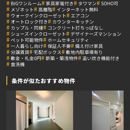
#
#
#
#
BIGワンルーム
家具家電付き
タワマン
SOHO可
#
#
#
メゾネット
高層階
インターネット無料
#
#
ウォークインクローゼット
エアコン
#
#
オートロック付き
カウンターキッチン
#
#
カップル・同棲
コンクリート打ちっぱなし
#
#
シューズインクローゼット
デザイナーズマンション
#
#
ペット可能物件
ホームセキュリティ
#
#
#
一人暮らし向け
保証人不要
備え付け家具
#
#
#
分譲賃貸
宅配ボックス
敷地内駐車場有り
#
#
#
敷金・礼金0円
新築・築浅物件
追い炊き機能付き
#
食洗機
条件が似たおすすめ物件