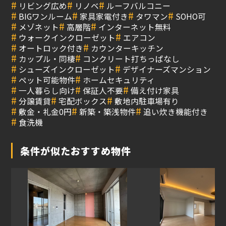
#
#
#
リビング広め
リノベ
ルーフバルコニー
#
#
#
#
BIGワンルーム
家具家電付き
タワマン
SOHO可
#
#
#
メゾネット
高層階
インターネット無料
#
#
ウォークインクローゼット
エアコン
#
#
オートロック付き
カウンターキッチン
#
#
カップル・同棲
コンクリート打ちっぱなし
#
#
シューズインクローゼット
デザイナーズマンション
#
#
ペット可能物件
ホームセキュリティ
#
#
#
一人暮らし向け
保証人不要
備え付け家具
#
#
#
分譲賃貸
宅配ボックス
敷地内駐車場有り
#
#
#
敷金・礼金0円
新築・築浅物件
追い炊き機能付き
#
食洗機
条件が似たおすすめ物件