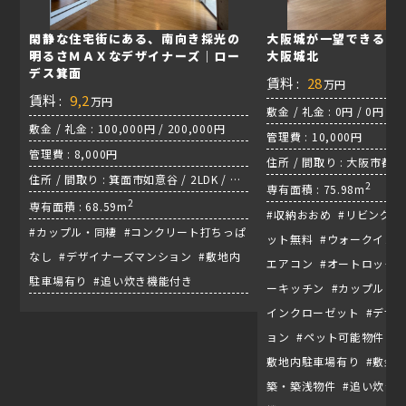
閑静な住宅街にある、南向き採光の
大阪城が一望できる２LD
明るさＭＡＸなデザイナーズ｜ロー
大阪城北
デス箕面
賃料 :
28
万円
賃料 :
9,2
万円
敷金 / 礼金 : 0円 / 0円
敷金 / 礼金 : 100,000円 / 200,000円
管理費 : 10,000円
管理費 : 8,000円
住所 / 間取り : 大阪市都島区
住所 / 間取り : 箕面市如意谷 / 2LDK / 阪
/ JR東西線『大阪城北詰
2
専有面積 : 75.98m
急箕面線『箕面』
2
専有面積 : 68.59m
#収納おおめ #リビング広
#カップル・同棲 #コンクリート打ちっぱ
ット無料 #ウォークインク
なし #デザイナーズマンション #敷地内
エアコン #オートロック付
駐車場有り #追い炊き機能付き
ーキッチン #カップル・同
インクローゼット #デザ
ョン #ペット可能物件 #
敷地内駐車場有り #敷金・
築・築浅物件 #追い炊き機