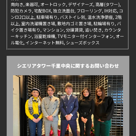
南向き, 楽器可, オートロック, デザイナーズ, 高層(タワー),
防犯カメラ, 宅配BOX, 独立洗面台, フローリング, IH対応, コ
ンロ2口以上, 駐車場有り, バストイレ別, 温水洗浄便座, 2階
以上, 室内洗濯機置き場, 敷地内ゴミ置き場, 駐輪場有り, バ
イク置き場有り, マンション, 分譲賃貸, 追い焚き, カウンタ
ーキッチン, 浴室乾燥機, TVモニター付インターフォン, オー
ル電化, インターネット無料, シューズボックス
シエリアタワー千里中央に関するお問い合わせ