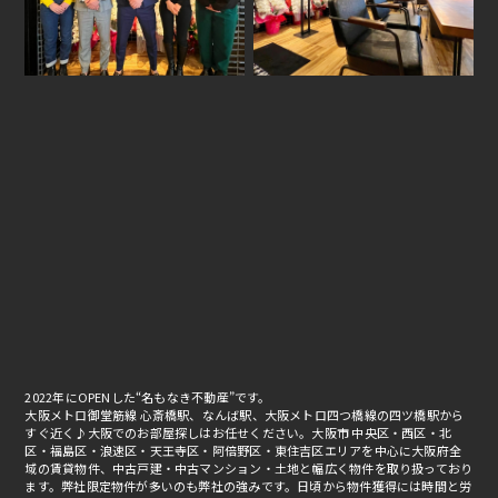
2022年にOPENした“名もなき不動産”です。
大阪メトロ御堂筋線 心斎橋駅、なんば駅、大阪メトロ四つ橋線の四ツ橋駅から
すぐ近く♪大阪でのお部屋探しはお任せください。大阪市 中央区・西区・北
区・福島区・浪速区・天王寺区・阿倍野区・東住吉区エリアを中心に大阪府全
域の賃貸物件、中古戸建・中古マンション・土地と幅広く物件を取り扱っており
ます。弊社限定物件が多いのも弊社の強みです。日頃から物件獲得には時間と労