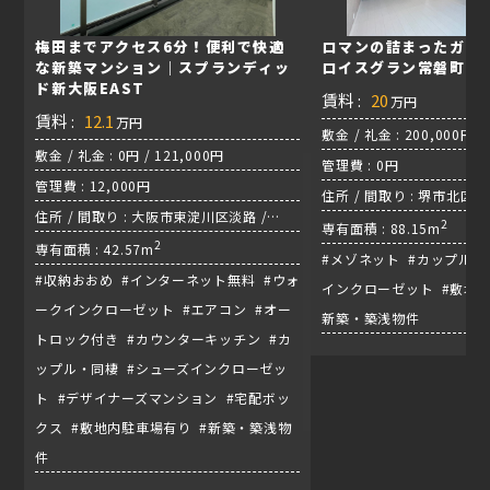
梅田までアクセス6分！便利で快適
ロマンの詰まったガレ
な新築マンション｜スプランディッ
ロイスグラン常磐町
ド新大阪EAST
賃料 :
20
万円
賃料 :
12.1
万円
敷金 / 礼金 : 200,000円 /
敷金 / 礼金 : 0円 / 121,000円
管理費 : 0円
管理費 : 12,000円
住所 / 間取り : 堺市北区常磐
住所 / 間取り : 大阪市東淀川区淡路 /
ャッター付き / 阪和線『
2
専有面積 : 88.15m
1LDK / 東海道線『東淀川駅』
2
専有面積 : 42.57m
#メゾネット #カップル・
#収納おおめ #インターネット無料 #ウォ
インクローゼット #敷地内
ークインクローゼット #エアコン #オー
新築・築浅物件
トロック付き #カウンターキッチン #カ
ップル・同棲 #シューズインクローゼッ
ト #デザイナーズマンション #宅配ボッ
クス #敷地内駐車場有り #新築・築浅物
件