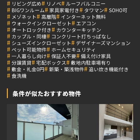
#
#
#
リビング広め
リノベ
ルーフバルコニー
#
#
#
#
BIGワンルーム
家具家電付き
タワマン
SOHO可
#
#
#
メゾネット
高層階
インターネット無料
#
#
ウォークインクローゼット
エアコン
#
#
オートロック付き
カウンターキッチン
#
#
カップル・同棲
コンクリート打ちっぱなし
#
#
シューズインクローゼット
デザイナーズマンション
#
#
ペット可能物件
ホームセキュリティ
#
#
#
一人暮らし向け
保証人不要
備え付け家具
#
#
#
分譲賃貸
宅配ボックス
敷地内駐車場有り
#
#
#
敷金・礼金0円
新築・築浅物件
追い炊き機能付き
#
食洗機
条件が似たおすすめ物件