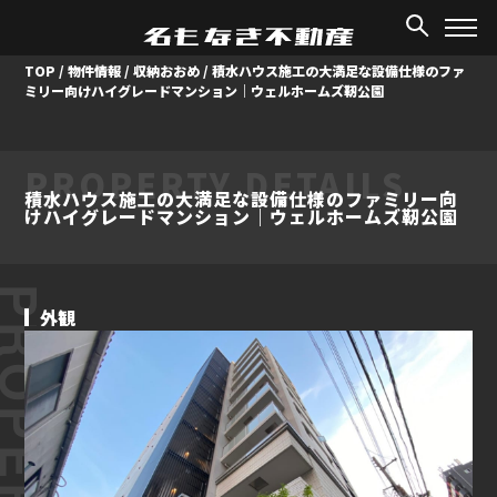
TOP
/
物件情報
/
収納おおめ
/
積水ハウス施工の大満足な設備仕様のファ
ミリー向けハイグレードマンション｜ウェルホームズ靭公園
PROPERTY DETAILS
積水ハウス施工の大満足な設備仕様のファミリー向
けハイグレードマンション｜ウェルホームズ靭公園
ROPERTY
外観