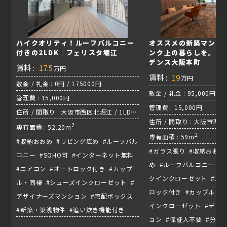
ハイクオリティ！ルーフバルコニー
オススメの新築マンシ
付きの2LDK｜フェリスタ堀江
ンク上の暮らしを。｜
デンス大阪本町
賃料 :
17.5
万円
賃料 :
19
万円
敷金 / 礼金 : 0円 / 175000円
敷金 / 礼金 : 95,000円 / 
管理費 : 15,000円
管理費 : 15,000円
住所 / 間取り : 大阪市西区北堀江 / 1LDK
住所 / 間取り : 大阪市西区新
/ 四つ橋線『四ツ橋駅』
2
専有面積 : 52.20m
地下鉄御堂筋線『本町駅』
2
専有面積 : 59m
#収納おおめ #リビング広め #ルーフバル
#ガラス張り #収納おおめ
コニー #SOHO可 #インターネット無料
め #ルーフバルコニー #
#エアコン #オートロック付き #カップ
クインクローゼット #エア
ル・同棲 #シューズインクローゼット #
ロック付き #カップル・同
デザイナーズマンション #宅配ボックス
インクローゼット #デザ
#新築・築浅物件 #追い炊き機能付き
ョン #保証人不要 #分譲