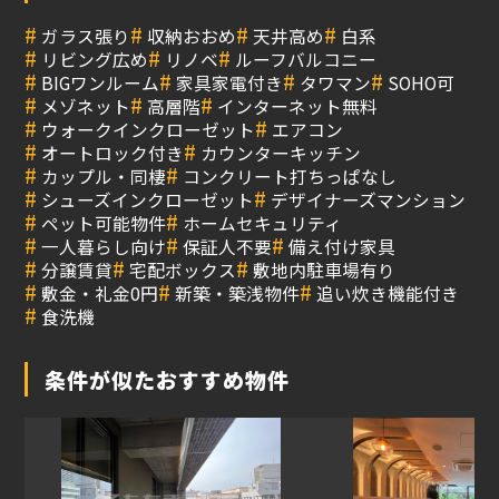
#
#
#
#
ガラス張り
収納おおめ
天井高め
白系
#
#
#
リビング広め
リノベ
ルーフバルコニー
#
#
#
#
BIGワンルーム
家具家電付き
タワマン
SOHO可
#
#
#
メゾネット
高層階
インターネット無料
#
#
ウォークインクローゼット
エアコン
#
#
オートロック付き
カウンターキッチン
#
#
カップル・同棲
コンクリート打ちっぱなし
#
#
シューズインクローゼット
デザイナーズマンション
#
#
ペット可能物件
ホームセキュリティ
#
#
#
一人暮らし向け
保証人不要
備え付け家具
#
#
#
分譲賃貸
宅配ボックス
敷地内駐車場有り
#
#
#
敷金・礼金0円
新築・築浅物件
追い炊き機能付き
#
食洗機
条件が似たおすすめ物件