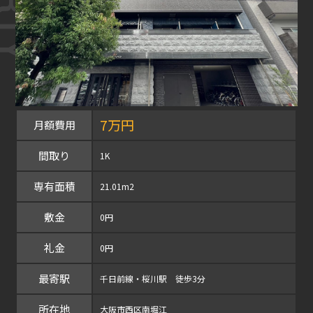
7万円
月額費用
間取り
1K
専有面積
21.01m2
敷金
0円
礼金
0円
最寄駅
千日前線・桜川駅 徒歩3分
所在地
大阪市西区南堀江