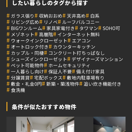
したい暮らしのタグから探す
#
#
#
#
ガラス張り
収納おおめ
天井高め
白系
#
#
#
リビング広め
リノベ
ルーフバルコニー
#
#
#
#
BIGワンルーム
家具家電付き
タワマン
SOHO可
#
#
#
メゾネット
高層階
インターネット無料
#
#
ウォークインクローゼット
エアコン
#
#
オートロック付き
カウンターキッチン
#
#
カップル・同棲
コンクリート打ちっぱなし
#
#
シューズインクローゼット
デザイナーズマンション
#
#
ペット可能物件
ホームセキュリティ
#
#
#
一人暮らし向け
保証人不要
備え付け家具
#
#
#
分譲賃貸
宅配ボックス
敷地内駐車場有り
#
#
#
敷金・礼金0円
新築・築浅物件
追い炊き機能付き
#
食洗機
条件が似たおすすめ物件