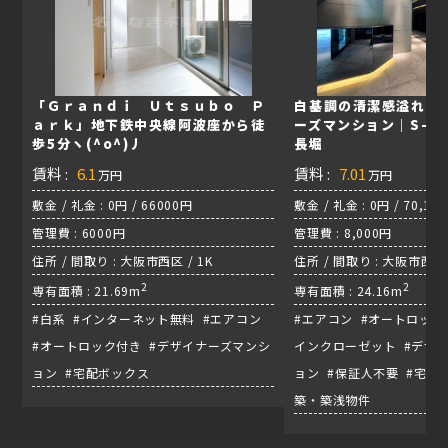
「Ｇｒａｎｄｉ Ｕｔｓｕｂｏ Ｐ
白基調の清潔感溢れる
ａｒｋ」地下鉄中央線阿波座から徒
ーズマンション｜S-RES
歩5分ヽ(^o^)丿
長堀
賃料 :
6.1
賃料 :
7.01
万円
万円
敷金 / 礼金 : 0円 / 66000円
敷金 / 礼金 : 0円 / 70,10
管理費 : 6000円
管理費 : 8,000円
住所 / 間取り : 大阪市西区 / 1K
住所 / 間取り : 大阪市西区南
2
千日前線『心斎橋駅』
2
専有面積 : 21.69m
専有面積 : 24.16m
#白系 #インターネット無料 #エアコン
#エアコン #オートロック
#オートロック付き #デザイナーズマンシ
インクローゼット #デザ
ョン #宅配ボックス
ョン #保証人不要 #宅配
築・築浅物件