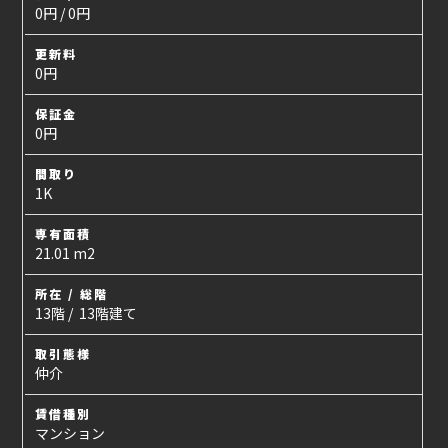
0円 / 0円
更新料
0円
保証金
0円
間取り
1K
専有面積
21.01 m2
所在 / 総階
13階 / 13階建て
取引態様
仲介
賃借種別
マンション