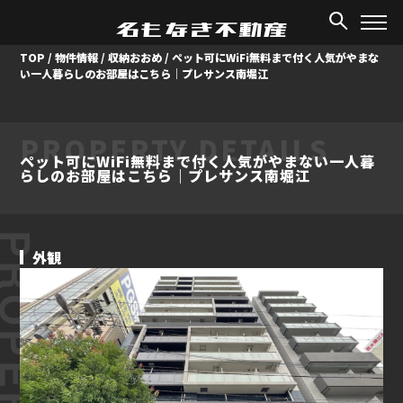
TOP
/
物件情報
/
収納おおめ
/
ペット可にWiFi無料まで付く人気がやまな
い一人暮らしのお部屋はこちら｜プレサンス南堀江
PROPERTY DETAILS
ペット可にWiFi無料まで付く人気がやまない一人暮
らしのお部屋はこちら｜プレサンス南堀江
ROPERTY
外観