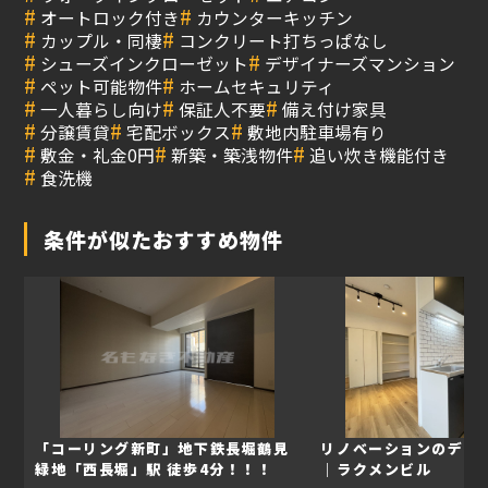
#
#
オートロック付き
カウンターキッチン
#
#
カップル・同棲
コンクリート打ちっぱなし
#
#
シューズインクローゼット
デザイナーズマンション
#
#
ペット可能物件
ホームセキュリティ
#
#
#
一人暮らし向け
保証人不要
備え付け家具
#
#
#
分譲賃貸
宅配ボックス
敷地内駐車場有り
#
#
#
敷金・礼金0円
新築・築浅物件
追い炊き機能付き
#
食洗機
条件が似たおすすめ物件
「コーリング新町」地下鉄長堀鶴見
リノベーションのデザ
緑地「西長堀」駅 徒歩4分！！！
｜ラクメンビル