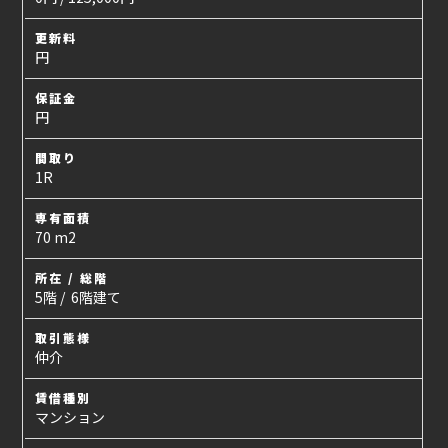
更新料
円
保証金
円
間取り
1R
専有面積
70 m2
所在 / 総階
5階 / 6階建て
取引態様
仲介
賃借種別
マンション