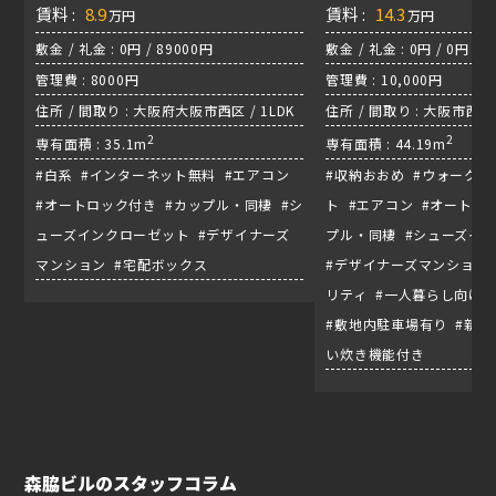
賃料 :
8.9
賃料 :
14.3
万円
万円
敷金 / 礼金 : 0円 / 89000円
敷金 / 礼金 : 0円 / 0円
管理費 : 8000円
管理費 : 10,000円
住所 / 間取り : 大阪府大阪市西区 / 1LDK
住所 / 間取り : 大阪市西区京
2
/ 地下鉄四つ橋線『肥後橋
2
専有面積 : 35.1m
専有面積 : 44.19m
#白系 #インターネット無料 #エアコン
#収納おおめ #ウォーク
#オートロック付き #カップル・同棲 #シ
ト #エアコン #オートロ
ューズインクローゼット #デザイナーズ
プル・同棲 #シューズイ
マンション #宅配ボックス
#デザイナーズマンション
リティ #一人暮らし向け
#敷地内駐車場有り #新築
い炊き機能付き
森脇ビルのスタッフコラム