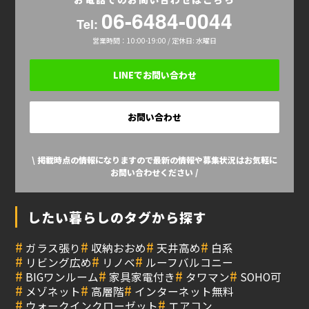
06-6484-0044
Tel:
営業時間：10:00-19:00 / 定休日: 水曜日
LINEでお問い合わせ
お問い合わせ
\ 掲載時点の情報になりますので最新の情報や募集状況はお気軽に
お問い合わせください /
したい暮らしのタグから探す
#
#
#
#
ガラス張り
収納おおめ
天井高め
白系
#
#
#
リビング広め
リノベ
ルーフバルコニー
#
#
#
#
BIGワンルーム
家具家電付き
タワマン
SOHO可
#
#
#
メゾネット
高層階
インターネット無料
#
#
ウォークインクローゼット
エアコン