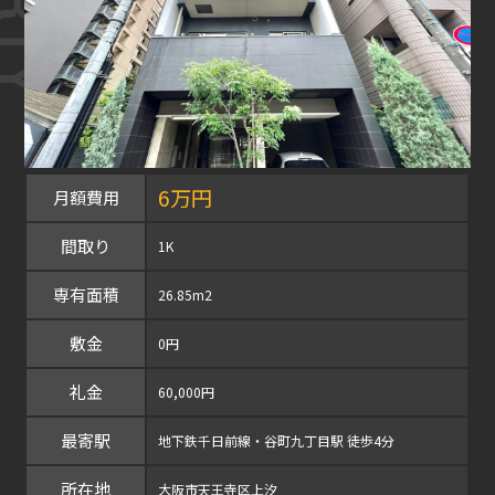
6万円
月額費用
間取り
1K
専有面積
26.85m2
敷金
0円
礼金
60,000円
最寄駅
地下鉄千日前線・谷町九丁目駅 徒歩4分
所在地
大阪市天王寺区上汐