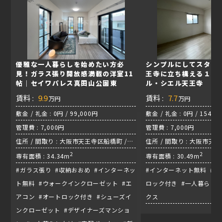
優雅な一人暮らしを始めたい方必
シンプルにしてスタイ
見！ガラス張り開放感満載の洋室11
王寺に立ち構える１K
帖｜セイワパレス真田山公園東
ル・シエル天王寺
賃料 :
9.9
賃料 :
7.7
万円
万円
敷金 / 礼金 : 0円 / 99,000円
敷金 / 礼金 : 0円 / 154,0
管理費 : 7,000円
管理費 : 7,000円
住所 / 間取り : 大阪市天王寺区船橋町 /
住所 / 間取り : 大阪市天
1K / 千日前線『鶴橋駅』
2
1K / 御堂筋線『天王寺駅
2
専有面積 : 34.34m
専有面積 : 30.49m
#ガラス張り #収納おおめ #インターネッ
#インターネット無料 #エ
ト無料 #ウォークインクローゼット #エ
ロック付き #一人暮らし向
アコン #オートロック付き #シューズイ
クス
ンクローゼット #デザイナーズマンショ