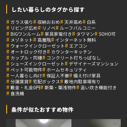
したい暮らしのタグから探す
#
#
#
#
ガラス張り
収納おおめ
天井高め
白系
#
#
#
リビング広め
リノベ
ルーフバルコニー
#
#
#
#
BIGワンルーム
家具家電付き
タワマン
SOHO可
#
#
#
メゾネット
高層階
インターネット無料
#
#
ウォークインクローゼット
エアコン
#
#
オートロック付き
カウンターキッチン
#
#
カップル・同棲
コンクリート打ちっぱなし
#
#
シューズインクローゼット
デザイナーズマンション
#
#
ペット可能物件
ホームセキュリティ
#
#
#
一人暮らし向け
保証人不要
備え付け家具
#
#
#
分譲賃貸
宅配ボックス
敷地内駐車場有り
#
#
#
敷金・礼金0円
新築・築浅物件
追い炊き機能付き
#
食洗機
条件が似たおすすめ物件