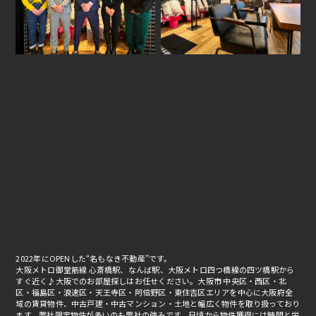
2022年にOPENした“名もなき不動産”です。
大阪メトロ御堂筋線 心斎橋駅、なんば駅、大阪メトロ四つ橋線の四ツ橋駅から
すぐ近く♪大阪でのお部屋探しはお任せください。大阪市 中央区・西区・北
区・福島区・浪速区・天王寺区・阿倍野区・東住吉区エリアを中心に大阪府全
域の賃貸物件、中古戸建・中古マンション・土地と幅広く物件を取り扱っており
ます。弊社限定物件が多いのも弊社の強みです。日頃から物件獲得には時間と労