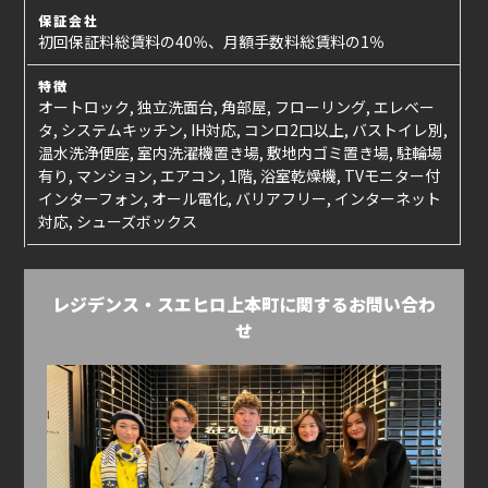
保証会社
初回保証料総賃料の40％、月額手数料総賃料の1％
特徴
オートロック, 独立洗面台, 角部屋, フローリング, エレベー
タ, システムキッチン, IH対応, コンロ2口以上, バストイレ別,
温水洗浄便座, 室内洗濯機置き場, 敷地内ゴミ置き場, 駐輪場
有り, マンション, エアコン, 1階, 浴室乾燥機, TVモニター付
インターフォン, オール電化, バリアフリー, インターネット
対応, シューズボックス
レジデンス・スエヒロ上本町に関するお問い合わ
せ