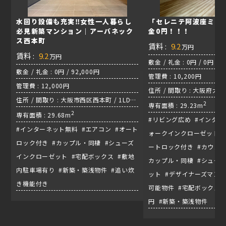
水回り設備も充実‼女性一人暮らし
「セレニテ阿波座ミラ
必見新築マンション｜アーバネック
金0円！！！
ス西本町
賃料 :
9.2
万円
賃料 :
9.2
万円
敷金 / 礼金 : 0円 / 0円
敷金 / 礼金 : 0円 / 92,000円
管理費 : 10,200円
管理費 : 12,000円
住所 / 間取り : 大阪府大阪市
住所 / 間取り : 大阪市西区西本町 / 1LDK
2
専有面積 : 29.23m
/ 中央線『阿波座駅』
2
専有面積 : 29.68m
#リビング広め #インター
#インターネット無料 #エアコン #オート
ォークインクローゼット #
ロック付き #カップル・同棲 #シューズ
ートロック付き #カウンタ
インクローゼット #宅配ボックス #敷地
カップル・同棲 #シュー
内駐車場有り #新築・築浅物件 #追い炊
ット #デザイナーズマンシ
き機能付き
可能物件 #宅配ボックス 
円 #新築・築浅物件