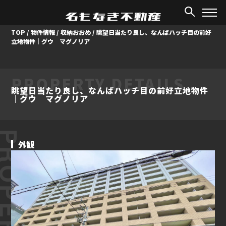
TOP
/
物件情報
/
収納おおめ
/
眺望日当たり良し、なんばハッチ目の前好
立地物件｜グウ マグノリア
PROPERTY DETAILS
眺望日当たり良し、なんばハッチ目の前好立地物件
｜グウ マグノリア
ROPERTY
外観