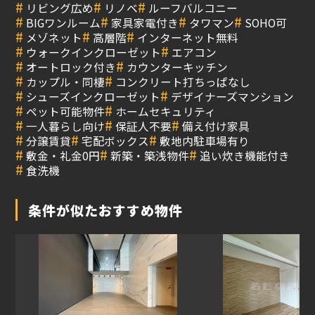
#
#
#
リビング広め
リノベ
ルーフバルコニー
#
#
#
#
BIGワンルーム
家具家電付き
タワマン
SOHO可
#
#
#
メゾネット
高層階
インターネット無料
#
#
ウォークインクローゼット
エアコン
#
#
オートロック付き
カウンターキッチン
#
#
カップル・同棲
コンクリート打ちっぱなし
#
#
シューズインクローゼット
デザイナーズマンション
#
#
ペット可能物件
ホームセキュリティ
#
#
#
一人暮らし向け
保証人不要
備え付け家具
#
#
#
分譲賃貸
宅配ボックス
敷地内駐車場有り
#
#
#
敷金・礼金0円
新築・築浅物件
追い炊き機能付き
#
食洗機
条件が似たおすすめ物件