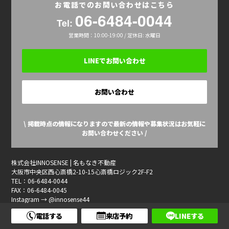
お電話でのお問い合わせはこちら
06-6484-0044
Tel:
営業時間：10:00-19:00 / 定休日: 水曜日
LINEでお問い合わせ
お問い合わせ
\ 掲載時点の情報になりますので最新の情報や募集状況はお気軽に
お問い合わせください /
株式会社INNOSENSE | 名もなき不動産
大阪市中央区西心斎橋2-10-15心斎橋ロジック2F-F2
TEL：06-6484-0044
FAX：06-6484-0045
Instagram → @innosense44
Twitter → @innosense44
電話する
来店予約
LINEする
TikTok → @innosense44
SNSからのお問い合わせも随時可能です★