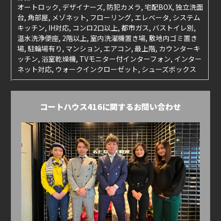
オートロック, デザイナーズ, 防犯カメラ, 宅配BOX, 独立洗面
台, 角部屋, メゾネット, フローリング, エレベータ, システム
キッチン, IH対応, コンロ2口以上, 都市ガス, バストイレ別,
温水洗浄便座, 2階以上, 室内洗濯機置き場, 敷地内ゴミ置き
場, 駐輪場有り, マンション, エアコン, 最上階, カウンターキ
ッチン, 浴室乾燥機, TVモニター付インターフォン, インター
ネット対応, ウォークインクローゼット, シューズボックス
コートハウス416に関するお問い合わせ