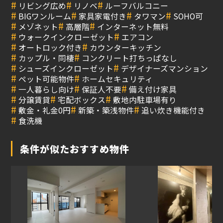
#
#
#
リビング広め
リノベ
ルーフバルコニー
#
#
#
#
BIGワンルーム
家具家電付き
タワマン
SOHO可
#
#
#
メゾネット
高層階
インターネット無料
#
#
ウォークインクローゼット
エアコン
#
#
オートロック付き
カウンターキッチン
#
#
カップル・同棲
コンクリート打ちっぱなし
#
#
シューズインクローゼット
デザイナーズマンション
#
#
ペット可能物件
ホームセキュリティ
#
#
#
一人暮らし向け
保証人不要
備え付け家具
#
#
#
分譲賃貸
宅配ボックス
敷地内駐車場有り
#
#
#
敷金・礼金0円
新築・築浅物件
追い炊き機能付き
#
食洗機
条件が似たおすすめ物件