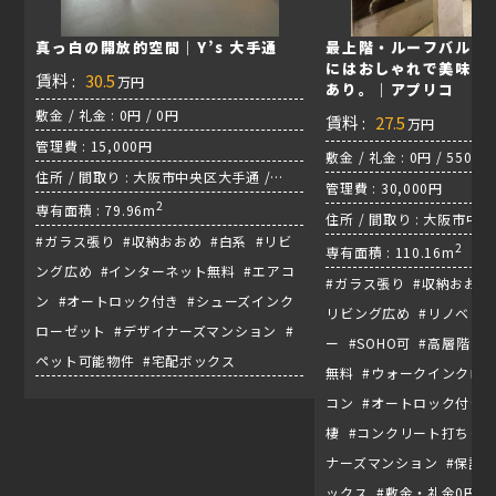
真っ白の開放的空間｜Y’s 大手通
最上階・ルーフバルコ
にはおしゃれで美味し
賃料 :
30.5
万円
あり。｜アプリコ
敷金 / 礼金 : 0円 / 0円
賃料 :
27.5
万円
管理費 : 15,000円
敷金 / 礼金 : 0円 / 550,0
住所 / 間取り : 大阪市中央区大手通 /
管理費 : 30,000円
3LDK / 谷町線『天満橋駅』
2
専有面積 : 79.96m
住所 / 間取り : 大阪市中
#ガラス張り #収納おおめ #白系 #リビ
3LDK / 地下鉄谷町線『
2
専有面積 : 110.16m
ング広め #インターネット無料 #エアコ
#ガラス張り #収納おおめ
ン #オートロック付き #シューズインク
リビング広め #リノベ #
ローゼット #デザイナーズマンション #
ー #SOHO可 #高層階 
ペット可能物件 #宅配ボックス
無料 #ウォークインクロー
コン #オートロック付き 
棲 #コンクリート打ちっぱ
ナーズマンション #保証人
ックス #敷金・礼金0円