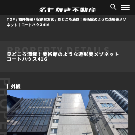
TOP
/
物件情報
/
収納おおめ
/
見どころ満載！美術館のような造形美メゾ
ネット｜コートハウス416
PROPERTY DETAILS
見どころ満載！美術館のような造形美メゾネット｜
コートハウス416
ROPERTY
外観