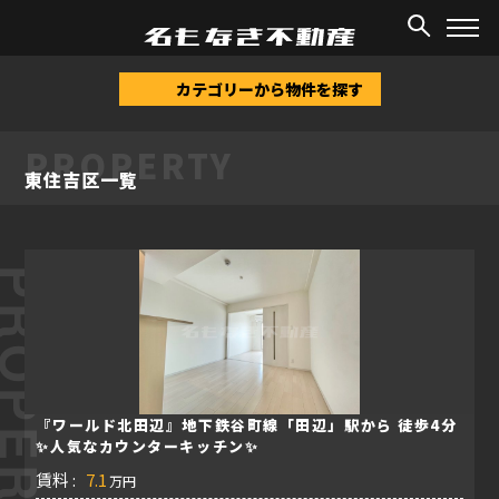
TOP
/
物件情報
/
東住吉区
カテゴリーから物件を探す
PROPERTY
東住吉区一覧
ROPERTY
『ワールド北田辺』地下鉄谷町線「田辺」駅から 徒歩4分
✨人気なカウンターキッチン✨
賃料 :
7.1
万円