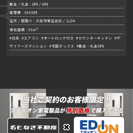
敷金 / 礼金 : 0円 / 0円
管理費 : 5000円
住所 / 間取り : 大阪市東住吉区 / 1LDK
2
専有面積 : 35m
#白系 #エアコン #オートロック付き #カウンターキッチン #デ
ザイナーズマンション #宅配ボックス #敷金・礼金0円