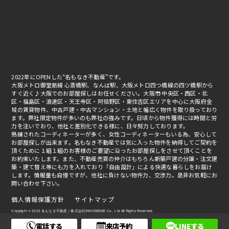
2022年にOPENした“名もなき不動産”です。
大阪メトロ御堂筋線 心斎橋駅、なんば駅、大阪メトロ四つ橋線の四ツ橋駅から
すぐ近く♪大阪でのお部屋探しはお任せください。大阪市 中央区・西区・北
区・福島区・浪速区・天王寺区・阿倍野区・東住吉区エリアを中心に大阪府全
域の賃貸物件、中古戸建・中古マンション・土地と幅広く物件を取り扱っており
ます。弊社限定物件が多いのも弊社の強みです。日頃から物件獲得には時間と労
力を注いでおり、他社と差別化できる様に、日々努力しております。
熟練されたコーディネーターが多く、女性コーディネーターもいる為、安心して
お部屋探しが出来ます。名もなき不動産では気に入った物件を納得してご契約を
頂くために１組１組のお客様のご要望に沿ったお部屋探しをさせて頂くことを
お約束いたします。また、不動産売買の仲介はもちろん新築戸建の分譲・注文建
築・建て替え等にも力を入れており「自由設計」による快適な暮らしをお届け
します。情報量も自慢ですが、他社に負けない物件力、交渉力。是非お気軽にお
問い合わせ下さい。
個人情報保護方針
サイトマップ
Copyright © 2022 名もなき不動産｜株式会社INNOSENSE Co., Ltd All Rights Reserved.
電話する
来店予約
LINEする