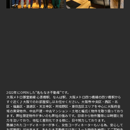
2022年にOPENした“名もなき不動産”です。
大阪メトロ御堂筋線 心斎橋駅、なんば駅、大阪メトロ四つ橋線の四ツ橋駅から
すぐ近く♪大阪でのお部屋探しはお任せください。大阪市 中央区・西区・北
区・福島区・浪速区・天王寺区・阿倍野区・東住吉区エリアを中心に大阪府全
域の賃貸物件、中古戸建・中古マンション・土地と幅広く物件を取り扱っており
ます。弊社限定物件が多いのも弊社の強みです。日頃から物件獲得には時間と労
力を注いでおり、他社と差別化できる様に、日々努力しております。
熟練されたコーディネーターが多く、女性コーディネーターもいる為、安心して
お部屋探しが出来ます。名もなき不動産では気に入った物件を納得してご契約を