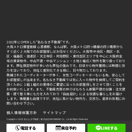
2022年にOPENした“名もなき不動産”です。
大阪メトロ御堂筋線 心斎橋駅、なんば駅、大阪メトロ四つ橋線の四ツ橋駅から
すぐ近く♪大阪でのお部屋探しはお任せください。大阪市 中央区・西区・北
区・福島区・浪速区・天王寺区・阿倍野区・東住吉区エリアを中心に大阪府全
域の賃貸物件、中古戸建・中古マンション・土地と幅広く物件を取り扱っており
ます。弊社限定物件が多いのも弊社の強みです。日頃から物件獲得には時間と労
力を注いでおり、他社と差別化できる様に、日々努力しております。
熟練されたコーディネーターが多く、女性コーディネーターもいる為、安心して
お部屋探しが出来ます。名もなき不動産では気に入った物件を納得してご契約を
頂くために１組１組のお客様のご要望に沿ったお部屋探しをさせて頂くことを
お約束いたします。また、不動産売買の仲介はもちろん新築戸建の分譲・注文建
築・建て替え等にも力を入れており「自由設計」による快適な暮らしをお届け
します。情報量も自慢ですが、他社に負けない物件力、交渉力。是非お気軽にお
問い合わせ下さい。
個人情報保護方針
サイトマップ
Copyright © 2022 名もなき不動産｜株式会社INNOSENSE Co., Ltd All Rights Reserved.
電話する
来店予約
LINEする