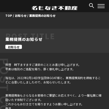
TOP
/
お知らせ
/
業務提携のお知らせ
POST TITLE
業務提携のお知らせ
お知らせ
ST CONTENT
拝啓 時下ますますご清栄のこととお喜び申し上げます。
平素は格別のご高配を賜り、厚く御礼申し上げます。
当社は、2022年2月14日学生団体GOAT様と、業務提携契約を締結するこ
とに合意いたしましたので、お知らせいたします。
業務提携後もさらなるお客様のご要望にお応えすべく、より一層社業に精
励いたす体制でございます。
これからもお引き立てを賜りますようお願い申し上げます。
敬具