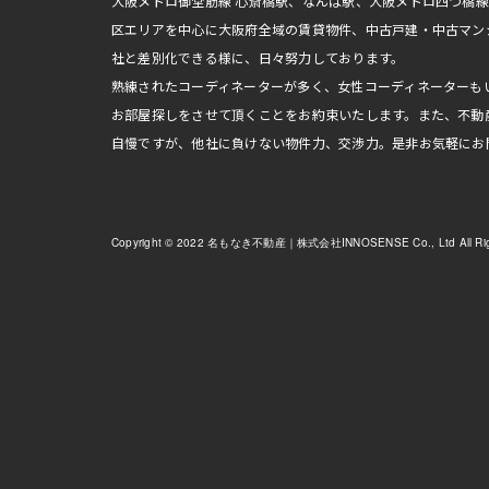
大阪メトロ御堂筋線 心斎橋駅、なんば駅、大阪メトロ四つ橋
区エリアを中心に大阪府全域の賃貸物件、中古戸建・中古マン
社と差別化できる様に、日々努力しております。
熟練されたコーディネーターが多く、女性コーディネーターも
お部屋探しをさせて頂くことをお約束いたします。また、不動
自慢ですが、他社に負けない物件力、交渉力。是非お気軽にお
Copyright © 2022 名もなき不動産｜株式会社INNOSENSE Co., Ltd All Righ