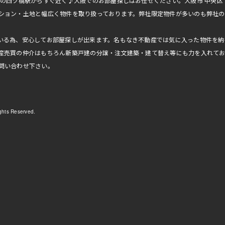
線の四ツ橋駅からすぐ近く♪大阪でのお部屋探しはお任せください。大阪市 中央
ション・土地と幅広く物件を取り扱っております。弊社限定物件が多いのも弊社の
いる為、安心してお部屋探しが出来ます。名もなき不動産では気に入った物件を納
産売買の仲介はもちろん新築戸建の分譲・注文建築・建て替え等にも力を入れて
問い合わせ下さい。
ts Reserved.