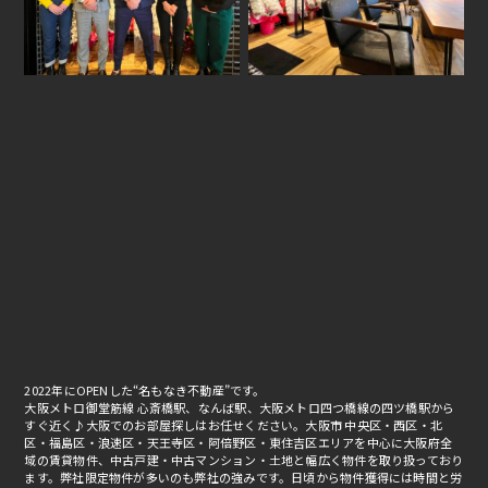
2022年にOPENした“名もなき不動産”です。
大阪メトロ御堂筋線 心斎橋駅、なんば駅、大阪メトロ四つ橋線の四ツ橋駅から
すぐ近く♪大阪でのお部屋探しはお任せください。大阪市 中央区・西区・北
区・福島区・浪速区・天王寺区・阿倍野区・東住吉区エリアを中心に大阪府全
域の賃貸物件、中古戸建・中古マンション・土地と幅広く物件を取り扱っており
ます。弊社限定物件が多いのも弊社の強みです。日頃から物件獲得には時間と労