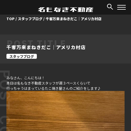
TOP
/
スタッフブログ
/
千客万来まねきだこ｜アメリカ村店
POST TITLE
千客万来まねきだこ｜アメリカ村店
スタッフブログ
ST CONTENT
みなさん、こんにちは！
本日は名もなき不動産スタッフが週３ペースくらいで
行っちゃうはまっているたこ焼き屋さんのご紹介をします♪