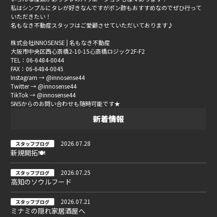
私はシンプルにタレが好きなんですがポン酢もおすすめなのでぜひ行って
いただきたい！
名もなき不動産スタッフはご愛顧させていただいております♪
株式会社INNOSENSE | 名もなき不動産
大阪市中央区西心斎橋2-10-15心斎橋ロジック2F-F2
TEL：06-6484-0044
FAX：06-6484-0045
Instagram → @innosense44
Twitter → @innosense44
TikTok → @innosense44
SNSからのお問い合わせも随時可能です★
新着情報
2026.07.28
スタッフブログ
新規開拓🍽
2026.07.25
スタッフブログ
高知のソウルフード
2026.07.21
スタッフブログ
ミナミの隠れ家居酒屋へ