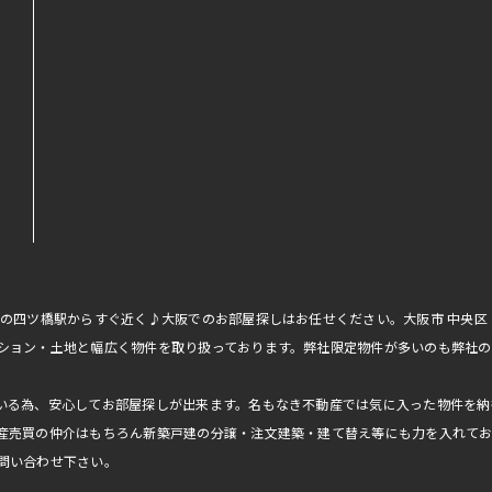
線の四ツ橋駅からすぐ近く♪大阪でのお部屋探しはお任せください。大阪市 中央
ション・土地と幅広く物件を取り扱っております。弊社限定物件が多いのも弊社の
いる為、安心してお部屋探しが出来ます。名もなき不動産では気に入った物件を納
産売買の仲介はもちろん新築戸建の分譲・注文建築・建て替え等にも力を入れて
問い合わせ下さい。