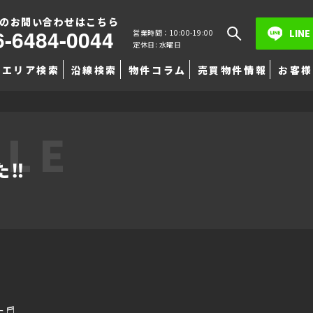
のお問い合わせはこちら
6-6484-0044
LINE
営業時間：10:00-19:00
定休日: 水曜日
エリア検索
沿線検索
物件コラム
売買物件情報
お客様
TLE
た‼
た♬