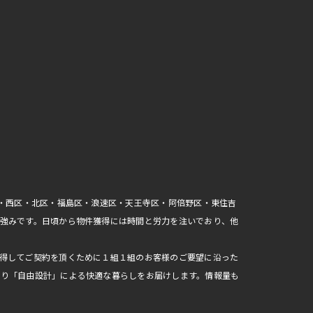
区・西区・北区・福島区・浪速区・天王寺区・阿倍野区・東住吉
強みです。日頃から物件獲得には時間と労力を注いでおり、他
得してご契約を頂くために１組１組のお客様のご要望に沿った
おり「自由設計」による快適な暮らしをお届けします。情報量も