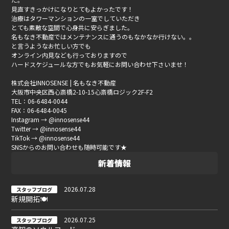
見直すきっかけになりとてもよかったです！
治療はタワーマンションの一室でしていただき
とても素敵な空間で心身共に安らぎました。
名もなき不動産ではメンテナンスに通うのもなかなか行けない。。
と言うようなお忙しい方でも
オンライン内見なども行っておりますので
ハードスケジュールな方でもお気軽にお問い合わせ下さいませ！
株式会社INNOSENSE | 名もなき不動産
大阪市中央区西心斎橋2-10-15心斎橋ロジック2F-F2
TEL：06-6484-0044
FAX：06-6484-0045
Instagram → @innosense44
Twitter → @innosense44
TikTok → @innosense44
SNSからのお問い合わせも随時可能です★
新着情報
2026.07.28
スタッフブログ
新規開拓🍽
2026.07.25
スタッフブログ