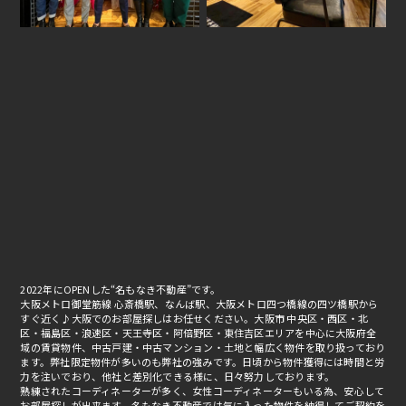
2022年にOPENした“名もなき不動産”です。
大阪メトロ御堂筋線 心斎橋駅、なんば駅、大阪メトロ四つ橋線の四ツ橋駅から
すぐ近く♪大阪でのお部屋探しはお任せください。大阪市 中央区・西区・北
区・福島区・浪速区・天王寺区・阿倍野区・東住吉区エリアを中心に大阪府全
域の賃貸物件、中古戸建・中古マンション・土地と幅広く物件を取り扱っており
ます。弊社限定物件が多いのも弊社の強みです。日頃から物件獲得には時間と労
力を注いでおり、他社と差別化できる様に、日々努力しております。
熟練されたコーディネーターが多く、女性コーディネーターもいる為、安心して
お部屋探しが出来ます。名もなき不動産では気に入った物件を納得してご契約を