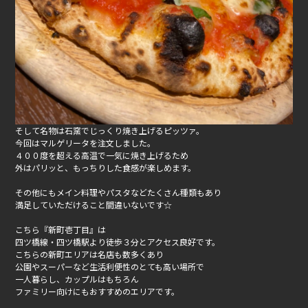
そして名物は石窯でじっくり焼き上げるピッツァ。
今回はマルゲリータを注文しました。
４００度を超える高温で一気に焼き上げるため
外はパリッと、もっちりした食感が楽しめます。
その他にもメイン料理やパスタなどたくさん種類もあり
満足していただけること間違いないです☆
こちら『新町壱丁目』は
四ツ橋線・四ツ橋駅より徒歩３分とアクセス良好です。
こちらの新町エリアは名店も数多くあり
公園やスーパーなど生活利便性のとても高い場所で
一人暮らし、カップルはもちろん
ファミリー向けにもおすすめのエリアです。