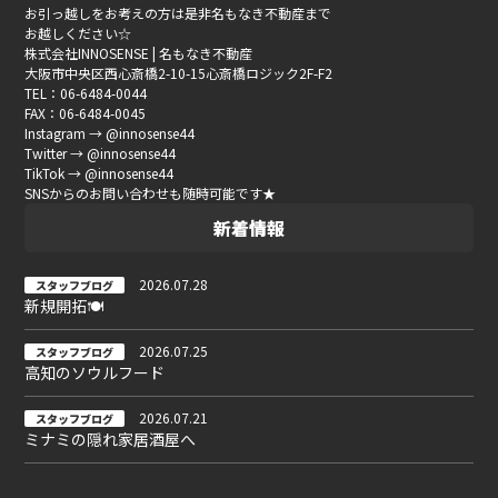
お引っ越しをお考えの方は是非名もなき不動産まで
お越しください☆
株式会社INNOSENSE | 名もなき不動産
大阪市中央区西心斎橋2-10-15心斎橋ロジック2F-F2
TEL：06-6484-0044
FAX：06-6484-0045
Instagram → @innosense44
Twitter → @innosense44
TikTok → @innosense44
SNSからのお問い合わせも随時可能です★
新着情報
2026.07.28
スタッフブログ
新規開拓🍽
2026.07.25
スタッフブログ
高知のソウルフード
2026.07.21
スタッフブログ
ミナミの隠れ家居酒屋へ