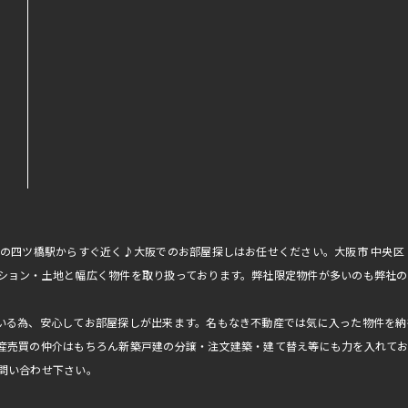
線の四ツ橋駅からすぐ近く♪大阪でのお部屋探しはお任せください。大阪市 中央
ション・土地と幅広く物件を取り扱っております。弊社限定物件が多いのも弊社の
いる為、安心してお部屋探しが出来ます。名もなき不動産では気に入った物件を納
産売買の仲介はもちろん新築戸建の分譲・注文建築・建て替え等にも力を入れて
問い合わせ下さい。