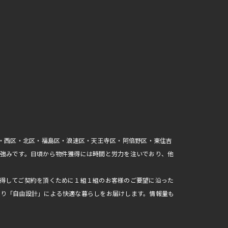
区・西区・北区・福島区・浪速区・天王寺区・阿倍野区・東住吉
強みです。日頃から物件獲得には時間と労力を注いでおり、他
得してご契約を頂くために１組１組のお客様のご要望に沿った
おり「自由設計」による快適な暮らしをお届けします。情報量も