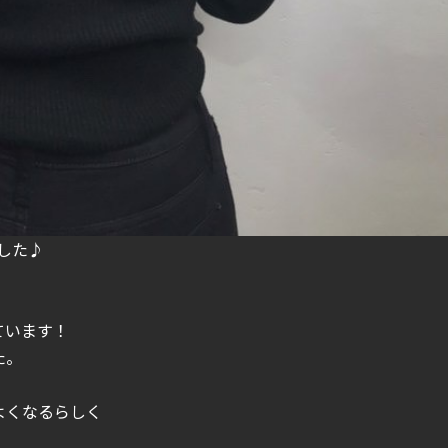
した♪
、
ています！
た。
、
よくなるらしく