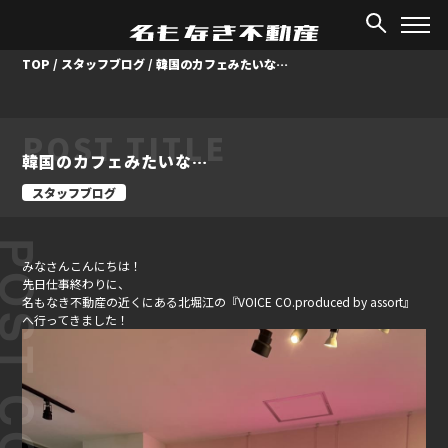
TOP
/
スタッフブログ
/
韓国のカフェみたいな…
POST TITLE
韓国のカフェみたいな…
スタッフブログ
ST CONTENT
みなさんこんにちは！
先日仕事終わりに、
名もなき不動産の近くにある北堀江の『VOICE CO.produced by assort』
へ行ってきました！