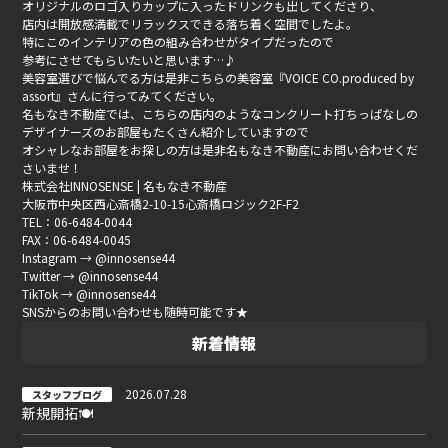
オリジナルのロゴ入りカップに入ったドリンクも出してくださり、
店内は開放感満載でリラックスできる落ち着く空間でしたよ。
特にこのインテリアの色の組み合わせがタイプだったので
参考にさせてもらいたいと思います…♪
美容室選びで悩んでる方は是非こちらの美容室『VOICE CO.produced by
assort』さんに行ってみてください。
名もなき不動産では、こちらの店内のようなコンクリート打ちっぱなしの
デザイナーズのお部屋もたくさん紹介していますので
オシャレなお部屋をお探しの方は是非名もなき不動産にお問い合わせくだ
さいませ！
株式会社INNOSENSE | 名もなき不動産
大阪市中央区西心斎橋2-10-15心斎橋ロジック2F-F2
TEL：06-6484-0044
FAX：06-6484-0045
Instagram → @innosense44
Twitter → @innosense44
TikTok → @innosense44
SNSからのお問い合わせも随時可能です★
新着情報
2026.07.28
スタッフブログ
新規開拓🍽