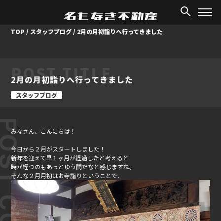
TOP
/
スタッフブログ
/
2月の月初詣りへ行ってきました
POST TITLE
2月の月初詣りへ行ってきました
スタッフブログ
ST CONTENT
みなさん、こんにちは！
今日から２月がスタートしました！
新年を迎えて早１ヶ月が経過したと考えると
時が経つのもあっとゆう間だなと感じますね。
そんな２月月初はお寺詣りということで、