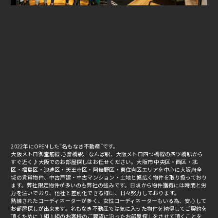
2022年にOPENした“名もなき不動産”です。
大阪メトロ御堂筋線 心斎橋駅、なんば駅、大阪メトロ四つ橋線の四ツ橋駅から
すぐ近く♪大阪でのお部屋探しはお任せください。大阪市 中央区・西区・北
区・福島区・浪速区・天王寺区・阿倍野区・東住吉区エリアを中心に大阪府全
域の賃貸物件、中古戸建・中古マンション・土地と幅広く物件を取り扱っており
ます。弊社限定物件が多いのも弊社の強みです。日頃から物件獲得には時間と労
力を注いでおり、他社と差別化できる様に、日々努力しております。
熟練されたコーディネーターが多く、女性コーディネーターもいる為、安心して
お部屋探しが出来ます。名もなき不動産では気に入った物件を納得してご契約を
頂くために１組１組のお客様のご要望に沿ったお部屋探しをさせて頂くことを