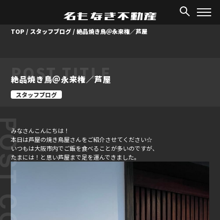
TOP
/
スタッフブログ
/
絶品焼き鳥＠永来権／芦屋
POST TITLE
絶品焼き鳥＠永来権／芦屋
スタッフブログ
ST CONTENT
みなさんこんにちは！
本日は芦屋の焼き鳥屋さんをご紹介させてください☆
いつもは大阪市内でご飯を食べることが多いのですが、
たまには！と思い芦屋まで足を運んできました。