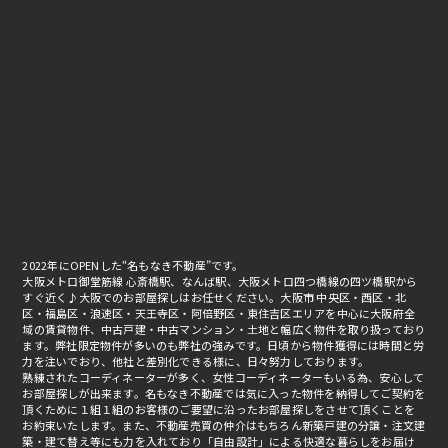
2022年にOPENした“名もなき不動産”です。
大阪メトロ御堂筋線 心斎橋駅、なんば駅、大阪メトロ四つ橋線の四ツ橋駅から
すぐ近く♪大阪でのお部屋探しはお任せください。大阪市 中央区・西区・北
区・福島区・浪速区・天王寺区・阿倍野区・東住吉区エリアを中心に大阪府全
域の賃貸物件、中古戸建・中古マンション・土地と幅広く物件を取り扱っており
ます。弊社限定物件が多いのも弊社の強みです。日頃から物件獲得には時間と労
力を注いでおり、他社と差別化できる様に、日々努力しております。
熟練されたコーディネーターが多く、女性コーディネーターもいる為、安心して
お部屋探しが出来ます。名もなき不動産では気に入った物件を納得してご契約を
頂くために１組１組のお客様のご要望に沿ったお部屋探しをさせて頂くことを
お約束いたします。また、不動産売買の仲介はもちろん新築戸建の分譲・注文建
築・建て替え等にも力を入れており「自由設計」による快適な暮らしをお届け