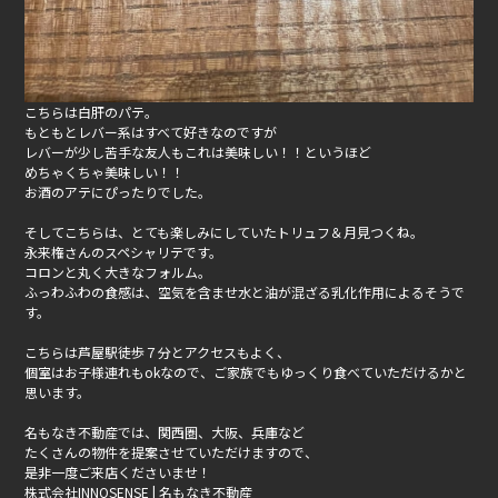
こちらは白肝のパテ。
もともとレバー系はすべて好きなのですが
レバーが少し苦手な友人もこれは美味しい！！というほど
めちゃくちゃ美味しい！！
お酒のアテにぴったりでした。
そしてこちらは、とても楽しみにしていたトリュフ＆月見つくね。
永来権さんのスペシャリテです。
コロンと丸く大きなフォルム。
ふっわふわの食感は、空気を含ませ水と油が混ざる乳化作用によるそうで
す。
こちらは芦屋駅徒歩７分とアクセスもよく、
個室はお子様連れもokなので、ご家族でもゆっくり食べていただけるかと
思います。
名もなき不動産では、関西圏、大阪、兵庫など
たくさんの物件を提案させていただけますので、
是非一度ご来店くださいませ！
株式会社INNOSENSE | 名もなき不動産