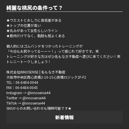
綺麗な桃尻の条件って？
★ウエストとおしりに高低差がある
★トップの位置が高い
★丸みがあって女性らしいライン
★筋肉だけでなく、脂肪も程よくある
個人的にはゴムバンドをつかったトレーニングが
「今日もお尻やってるーーー！」って感じれて好きです。笑
トレーニングが好きな方はぜひ名もなき不動産へ遊びに来てください！笑
トレニートークしましょう！
株式会社INNOSENSE | 名もなき不動産
大阪市中央区西心斎橋2-10-15心斎橋ロジック2F-F2
TEL：06-6484-0044
FAX：06-6484-0045
Instagram → @innosense44
Twitter → @innosense44
TikTok → @innosense44
SNSからのお問い合わせも随時可能です★
新着情報