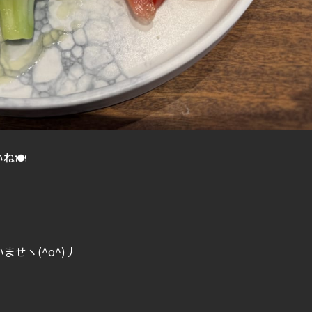
ね🍽
せヽ(^o^)丿