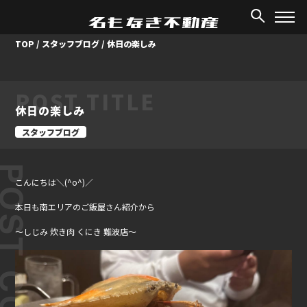
TOP
/
スタッフブログ
/
休日の楽しみ
POST TITLE
休日の楽しみ
スタッフブログ
ST CONTENT
こんにちは＼(^o^)／
本日も南エリアのご飯屋さん紹介から
～しじみ 炊き肉 くにき 難波店～