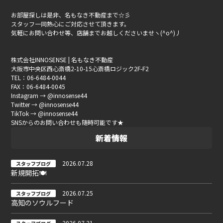
お部屋探しは是非、名もなき不動産まで☆彡
スタッフ一同熱心にご対応させて頂きます。
気軽にお問い合わせ等、店舗までお越しくださいませヽ(^o^)丿
株式会社INNOSENSE | 名もなき不動産
大阪市中央区西心斎橋2-10-15心斎橋ロジック2F-F2
TEL：06-6484-0044
FAX：06-6484-0045
Instagram → @innosense44
Twitter → @innosense44
TikTok → @innosense44
SNSからのお問い合わせも随時可能です★
新着情報
2026.07.28
スタッフブログ
新規開拓🍽
2026.07.25
スタッフブログ
高知のソウルフード
2026.07.21