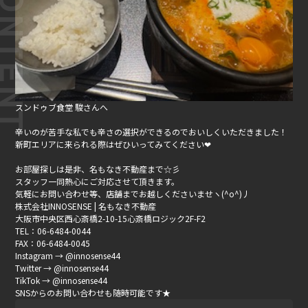
スンドゥブ食堂 駿さんへ
辛いのが苦手な私でも辛さの選択ができるのでおいしくいただきました！
新町エリアに来られる際はぜひいってみてください❤
お部屋探しは是非、名もなき不動産まで☆彡
スタッフ一同熱心にご対応させて頂きます。
気軽にお問い合わせ等、店舗までお越しくださいませヽ(^o^)丿
株式会社INNOSENSE | 名もなき不動産
大阪市中央区西心斎橋2-10-15心斎橋ロジック2F-F2
TEL：06-6484-0044
FAX：06-6484-0045
Instagram → @innosense44
Twitter → @innosense44
TikTok → @innosense44
SNSからのお問い合わせも随時可能です★