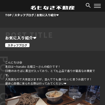
TOP
/
スタッフブログ
/
お気に入り紹介❤
POST TITLE
お気に入り紹介❤
スタッフブログ
ST CONTENT
こんにちは😆
本日は～hanako 北堀江～さんの紹介です！
10割のおそばに黒豆が入っており、とても上品で香りが最高なお蕎麦で
す。
人気店なので大体並びますが、並んででも食べたいと思うお店です！
是非心斎橋に来られる際は行ってみてください❤