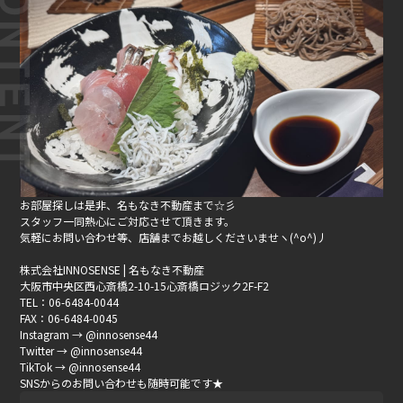
お部屋探しは是非、名もなき不動産まで☆彡
スタッフ一同熱心にご対応させて頂きます。
気軽にお問い合わせ等、店舗までお越しくださいませヽ(^o^)丿
株式会社INNOSENSE | 名もなき不動産
大阪市中央区西心斎橋2-10-15心斎橋ロジック2F-F2
TEL：06-6484-0044
FAX：06-6484-0045
Instagram → @innosense44
Twitter → @innosense44
TikTok → @innosense44
SNSからのお問い合わせも随時可能です★