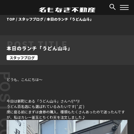
TOP
/
スタッフブログ
/
本日のランチ「うどん山斗」
POST TITLE
本日のランチ「うどん山斗」
スタッフブログ
ST CONTENT
どうも、こんにちは～
今日は新町にある「うどん山斗」さんへ!(^^)!
うどん百名店にも選ばれているみたいです( ﾟДﾟ)
席に座る前にまずは食券の購入、種類もたくさんあったので迷ったんです
が、私はカレー釜玉とちくわ天を注文しました♪