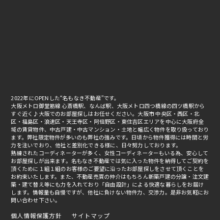
2022年にOPENした“名もなき不動産”です。
大阪メトロ御堂筋線 心斎橋駅、なんば駅、大阪メトロ四つ橋線の四ツ橋駅から
すぐ近く♪大阪でのお部屋探しはお任せください。大阪市 中央区・西区・北
区・福島区・浪速区・天王寺区・阿倍野区・東住吉区エリアを中心に大阪府全
域の賃貸物件、中古戸建・中古マンション・土地と幅広く物件を取り扱っており
ます。弊社限定物件が多いのも弊社の強みです。日頃から物件獲得には時間と労
力を注いでおり、他社と差別化できる様に、日々努力しております。
熟練されたコーディネーターが多く、女性コーディネーターもいる為、安心して
お部屋探しが出来ます。名もなき不動産では気に入った物件を納得してご契約を
頂くために１組１組のお客様のご要望に沿ったお部屋探しをさせて頂くことを
お約束いたします。また、不動産売買の仲介はもちろん新築戸建の分譲・注文建
築・建て替え等にも力を入れており「自由設計」による快適な暮らしをお届け
します。情報量も自慢ですが、他社に負けない物件力、交渉力。是非お気軽にお
問い合わせ下さい。
個人情報保護方針
サイトマップ