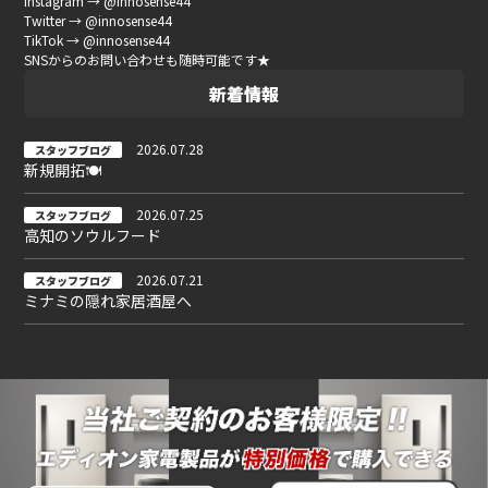
Instagram → @innosense44
Twitter → @innosense44
TikTok → @innosense44
SNSからのお問い合わせも随時可能です★
新着情報
2026.07.28
スタッフブログ
新規開拓🍽
2026.07.25
スタッフブログ
高知のソウルフード
2026.07.21
スタッフブログ
ミナミの隠れ家居酒屋へ