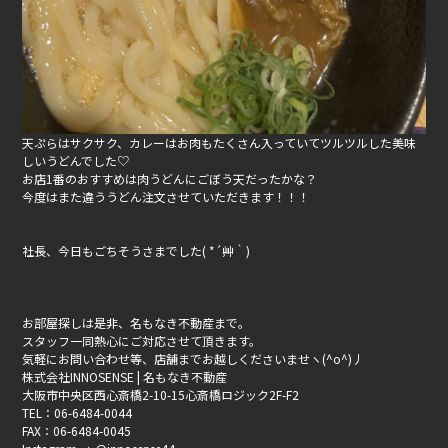
天ぷらはサクサク、カレーはお肉もたくさん入っていてツルツルした美味
しいうどんでした♡
お店1番のおすすめは肉うどんにごぼう天だったかな？
今度はまた違ううどん注文させていただきます！！！
社長、今日もごちそうさまでした( *´艸｀)
お部屋探しは是非、名もなき不動産まで。
スタッフ一同熱心にご対応させて頂きます。
気軽にお問い合わせ等、店舗までお越しくださいませヽ(^o^)丿
株式会社INNOSENSE | 名もなき不動産
大阪市中央区西心斎橋2-10-15心斎橋ロジック2F-F2
TEL：06-6484-0044
FAX：06-6484-0045