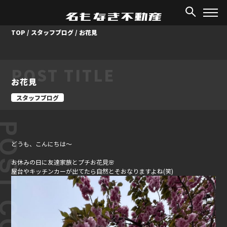
TOP
/
スタッフブログ
/
お花見
POST TITLE
お花見
スタッフブログ
ST CONTENT
どうも、こんにちは～
お休みの日に友達家族とプチお花見🌸
屋台やキッチンカーが出てたら自然とそおなりますよね(笑)