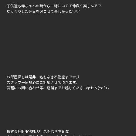
子供達も赤ちゃんの時から一緒にいてて仲良く楽しんでで
ゆっくりした休日を過ごせて楽しかった♡♡
お部屋探しは是非、名もなき不動産まで☆彡
スタッフ一同熱心にご対応させて頂きます。
気軽にお問い合わせ等、店舗までお越しくださいませヽ(^o^)丿
株式会社INNOSENSE | 名もなき不動産