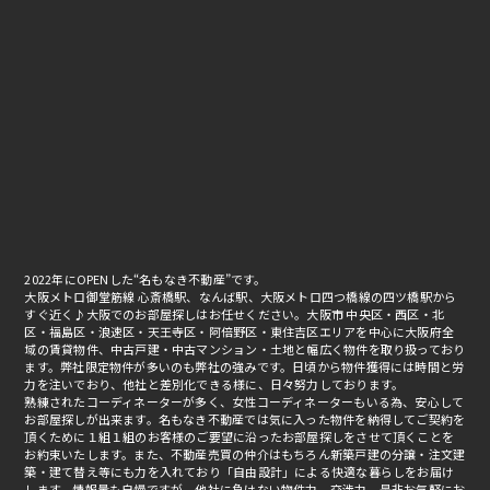
2022年にOPENした“名もなき不動産”です。
大阪メトロ御堂筋線 心斎橋駅、なんば駅、大阪メトロ四つ橋線の四ツ橋駅から
すぐ近く♪大阪でのお部屋探しはお任せください。大阪市 中央区・西区・北
区・福島区・浪速区・天王寺区・阿倍野区・東住吉区エリアを中心に大阪府全
域の賃貸物件、中古戸建・中古マンション・土地と幅広く物件を取り扱っており
ます。弊社限定物件が多いのも弊社の強みです。日頃から物件獲得には時間と労
力を注いでおり、他社と差別化できる様に、日々努力しております。
熟練されたコーディネーターが多く、女性コーディネーターもいる為、安心して
お部屋探しが出来ます。名もなき不動産では気に入った物件を納得してご契約を
頂くために１組１組のお客様のご要望に沿ったお部屋探しをさせて頂くことを
お約束いたします。また、不動産売買の仲介はもちろん新築戸建の分譲・注文建
築・建て替え等にも力を入れており「自由設計」による快適な暮らしをお届け
します。情報量も自慢ですが、他社に負けない物件力、交渉力。是非お気軽にお