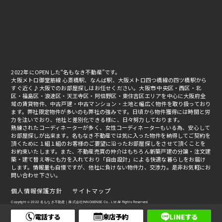
2022年にOPENした“名もなき不動産”です。
大阪メトロ御堂筋線 心斎橋駅、なんば駅、大阪メトロ四つ橋線の四ツ橋駅から
すぐ近く♪大阪でのお部屋探しはお任せください。大阪市 中央区・西区・北
区・福島区・浪速区・天王寺区・阿倍野区・東住吉区エリアを中心に大阪府全
域の賃貸物件、中古戸建・中古マンション・土地と幅広く物件を取り扱っており
ます。弊社限定物件が多いのも弊社の強みです。日頃から物件獲得には時間と労
力を注いでおり、他社と差別化できる様に、日々努力しております。
熟練されたコーディネーターが多く、女性コーディネーターもいる為、安心して
お部屋探しが出来ます。名もなき不動産では気に入った物件を納得してご契約を
頂くために１組１組のお客様のご要望に沿ったお部屋探しをさせて頂くことを
お約束いたします。また、不動産売買の仲介はもちろん新築戸建の分譲・注文建
築・建て替え等にも力を入れており「自由設計」による快適な暮らしをお届け
します。情報量も自慢ですが、他社に負けない物件力、交渉力。是非お気軽にお
問い合わせ下さい。
個人情報保護方針
サイトマップ
Copyright © 2022 名もなき不動産｜株式会社INNOSENSE Co., Ltd All Rights Reserved.
電話する
来店予約
LINEする