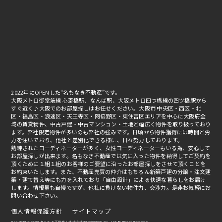
2022年にOPENした“名もなき不動産”です。
大阪メトロ御堂筋線 心斎橋駅、なんば駅、大阪メトロ四つ橋線の四ツ橋駅から
すぐ近く♪大阪でのお部屋探しはお任せください。大阪市 中央区・西区・北
区・福島区・浪速区・天王寺区・阿倍野区・東住吉区エリアを中心に大阪府全
域の賃貸物件、中古戸建・中古マンション・土地と幅広く物件を取り扱っており
ます。弊社限定物件が多いのも弊社の強みです。日頃から物件獲得には時間と労
力を注いでおり、他社と差別化できる様に、日々努力しております。
熟練されたコーディネーターが多く、女性コーディネーターもいる為、安心して
お部屋探しが出来ます。名もなき不動産では気に入った物件を納得してご契約を
頂くために１組１組のお客様のご要望に沿ったお部屋探しをさせて頂くことを
お約束いたします。また、不動産売買の仲介はもちろん新築戸建の分譲・注文建
築・建て替え等にも力を入れており「自由設計」による快適な暮らしをお届け
します。情報量も自慢ですが、他社に負けない物件力、交渉力。是非お気軽にお
問い合わせ下さい。
個人情報保護方針
サイトマップ
Copyright © 2022 名もなき不動産｜株式会社INNOSENSE Co., Ltd All Rights Reserved.