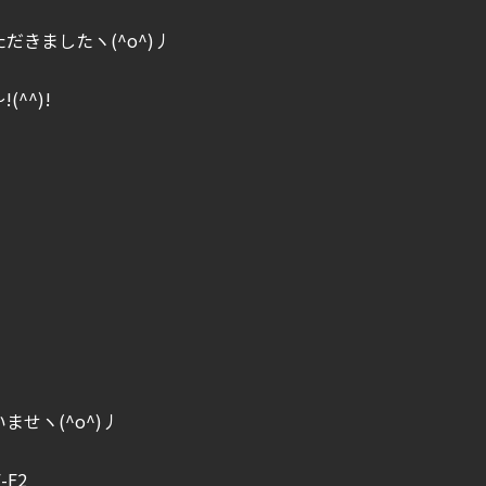
きましたヽ(^o^)丿
^^)!
せヽ(^o^)丿
F2