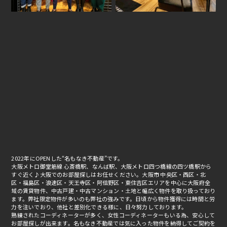
2022年にOPENした“名もなき不動産”です。
大阪メトロ御堂筋線 心斎橋駅、なんば駅、大阪メトロ四つ橋線の四ツ橋駅から
すぐ近く♪大阪でのお部屋探しはお任せください。大阪市 中央区・西区・北
区・福島区・浪速区・天王寺区・阿倍野区・東住吉区エリアを中心に大阪府全
域の賃貸物件、中古戸建・中古マンション・土地と幅広く物件を取り扱っており
ます。弊社限定物件が多いのも弊社の強みです。日頃から物件獲得には時間と労
力を注いでおり、他社と差別化できる様に、日々努力しております。
熟練されたコーディネーターが多く、女性コーディネーターもいる為、安心して
お部屋探しが出来ます。名もなき不動産では気に入った物件を納得してご契約を