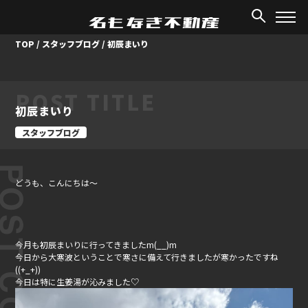
TOP
/
スタッフブログ
/
初辰まいり
POST TITLE
初辰まいり
スタッフブログ
ST CONTENT
どうも、こんにちは～
今月も初辰まいりに行ってきましたm(__)m
今日から大寒波ということで寒さに備えて行きましたが寒かったですね
((+_+))
今日は特に生姜湯が沁みました♡