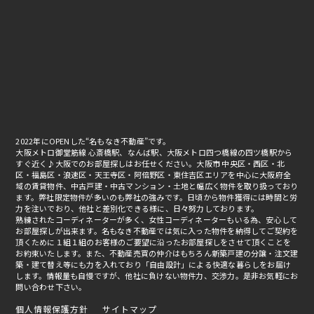
2022年にOPENした“名もなき不動産”です。
大阪メトロ御堂筋線 心斎橋駅、なんば駅、大阪メトロ四つ橋線の四ツ橋駅から
すぐ近く♪大阪でのお部屋探しはお任せください。大阪市 中央区・西区・北
区・福島区・浪速区・天王寺区・阿倍野区・東住吉区エリアを中心に大阪府全
域の賃貸物件、中古戸建・中古マンション・土地と幅広く物件を取り扱っており
ます。弊社限定物件が多いのも弊社の強みです。日頃から物件獲得には時間と労
力を注いでおり、他社と差別化できる様に、日々努力しております。
熟練されたコーディネーターが多く、女性コーディネーターもいる為、安心して
お部屋探しが出来ます。名もなき不動産では気に入った物件を納得してご契約を
頂くために１組１組のお客様のご要望に沿ったお部屋探しをさせて頂くことを
お約束いたします。また、不動産売買の仲介はもちろん新築戸建の分譲・注文建
築・建て替え等にも力を入れており「自由設計」による快適な暮らしをお届け
します。情報量も自慢ですが、他社に負けない物件力、交渉力。是非お気軽にお
問い合わせ下さい。
個人情報保護方針
サイトマップ