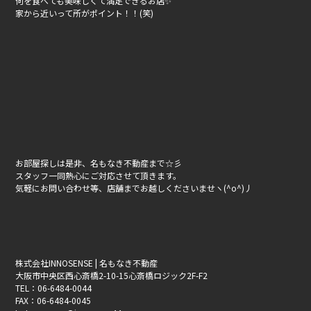
何を食べても美味しくて満足できるお店✨
家から近いって所がポイント！！(笑)
お部屋探しは是非、名もなき不動産まで☆彡
スタッフ一同熱心にご対応させて頂きます。
気軽にお問い合わせ等、店舗までお越しくださいませヽ(^o^)丿
株式会社INNOSENSE | 名もなき不動産
大阪市中央区西心斎橋2-10-15心斎橋ロジック2F-F2
TEL：06-6484-0044
FAX：06-6484-0045