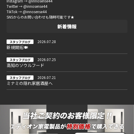
Instagram → @innosense44
Twitter → @innosense44
TikTok → @innosense44
SNSからのお問い合わせも随時可能です★
新着情報
2026.07.28
スタッフブログ
新規開拓🍽
2026.07.25
スタッフブログ
高知のソウルフード
2026.07.21
スタッフブログ
ミナミの隠れ家居酒屋へ