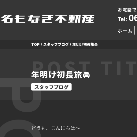
お電話で
0
Tel:
ホーム
TOP
/
スタッフブログ
/
年明け初長旅🚘
POST TI
年明け初長旅🚘
スタッフブログ
どうも、こんにちは～