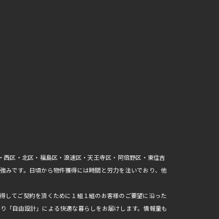
区・西区・北区・福島区・浪速区・天王寺区・阿倍野区・東住吉
強みです。日頃から物件獲得には時間と労力を注いでおり、他
得してご契約を頂くために１組１組のお客様のご要望に沿った
おり「自由設計」による快適な暮らしをお届けします。情報量も