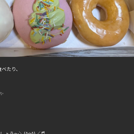
食べたり、
✨
ょう～＼(^o^)／♬