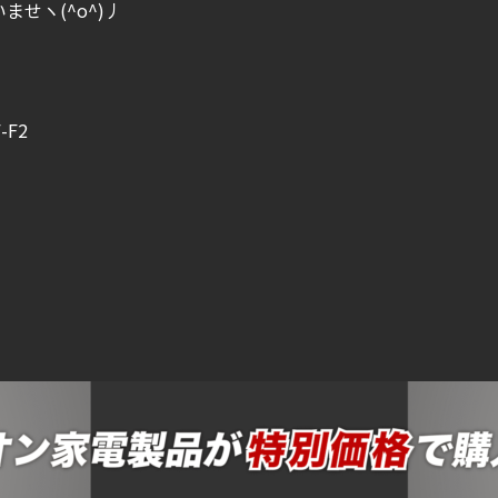
せヽ(^o^)丿
F2