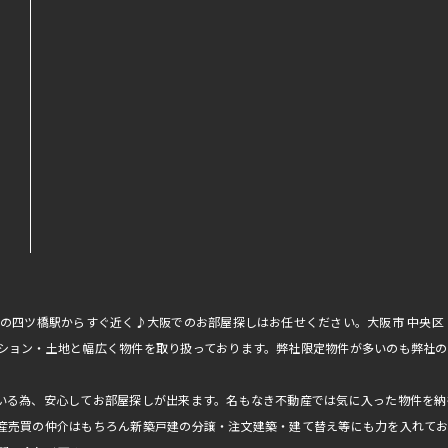
線の四ツ橋駅からすぐ近く♪大阪でのお部屋探しはお任せください。大阪市 中央
ション・土地と幅広く物件を取り扱っております。弊社限定物件が多いのも弊社の
いる為、安心してお部屋探しが出来ます。名もなき不動産では気に入った物件を納
産売買の仲介はもちろん新築戸建の分譲・注文建築・建て替え等にも力を入れて