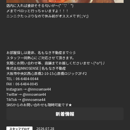
店内に入れば食欲そそる匂いが～(*´▽｀*)
〆までペロッと行っちゃいますよ！！！
ニンニクたっぷりなので休み前がオススメです( ;∀;)
お部屋探しは是非、名もなき不動産まで☆彡
スタッフ一同熱心にご対応させて頂きます。
気軽にお問い合わせ等、店舗までお越しくださいませヽ(^o^)丿
株式会社INNOSENSE | 名もなき不動産
大阪市中央区西心斎橋2-10-15心斎橋ロジック2F-F2
TEL：06-6484-0044
FAX：06-6484-0045
Instagram → @innosense44
Twitter → @innosense44
TikTok → @innosense44
SNSからのお問い合わせも随時可能です★
新着情報
2026.07.28
スタッフブログ